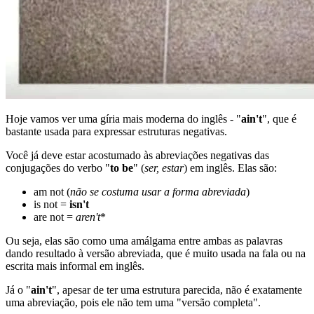
Hoje vamos ver uma gíria mais moderna do inglês - "
ain't
", que é
bastante usada para expressar estruturas negativas.
Você já deve estar acostumado às abreviações negativas das
conjugações do verbo "
to be
" (
ser, estar
) em inglês. Elas são:
am not (
não se costuma usar a forma abreviada
)
is not =
isn't
are not =
aren
't
*
Ou seja, elas são como uma amálgama entre ambas as palavras
dando resultado à versão abreviada, que é muito usada na fala ou na
escrita mais informal em inglês.
Já o "
ain't
", apesar de ter uma estrutura parecida, não é exatamente
uma abreviação, pois ele não tem uma "versão completa".