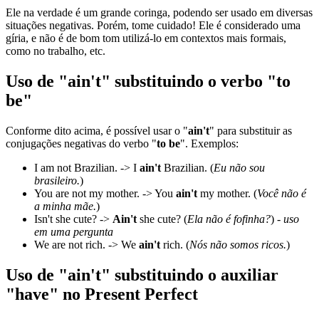
Ele na verdade é um grande coringa, podendo ser usado em diversas
situações negativas. Porém, tome cuidado! Ele é considerado uma
gíria, e não é de bom tom utilizá-lo em contextos mais formais,
como no trabalho, etc.
Uso de "ain't" substituindo o verbo "to
be"
Conforme dito acima, é possível usar o "
ain't
" para substituir as
conjugações negativas do verbo "
to be
". Exemplos:
I am not Brazilian. -> I
ain't
Brazilian. (
Eu não sou
brasileiro.
)
You are not my mother. -> You
ain't
my mother. (
Você não é
a minha mãe.
)
Isn't she cute? ->
Ain't
she cute? (
Ela não é fofinha?
) -
uso
em uma pergunta
We are not rich. -> We
ain't
rich. (
Nós não somos ricos.
)
Uso de "ain't" substituindo o auxiliar
"have" no Present Perfect