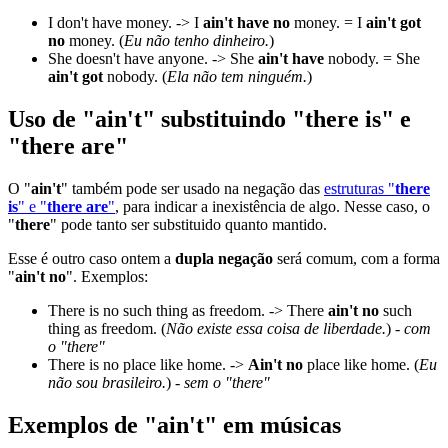
I don't have money. -> I
ain't have no
money. = I
ain't got
no
money. (
Eu não tenho dinheiro.
)
She doesn't have anyone. -> She
ain't have
nobody. = She
ain't got
nobody. (
Ela não tem ninguém.
)
Uso de "ain't" substituindo "there is" e
"there are"
O "
ain't
" também pode ser usado na negação das
estruturas "
there
is
" e "
there are
"
, para indicar a inexistência de algo. Nesse caso, o
"
there
" pode tanto ser substituido quanto mantido.
Esse é outro caso ontem a
dupla negação
será comum, com a forma
"
ain't no
". Exemplos:
There is no such thing as freedom. -> There
ain't no
such
thing as freedom. (
Não existe essa coisa de liberdade.
) -
com
o "there"
There is no place like home. ->
Ain't no
place like home. (
Eu
não sou brasileiro.
) -
sem o "there"
Exemplos de "ain't" em músicas