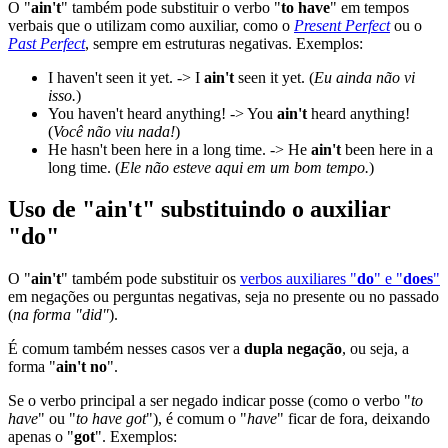
O "
ain't
" também pode substituir o verbo "
to have
" em tempos
verbais que o utilizam como auxiliar, como o
Present Perfect
ou o
Past Perfect
, sempre em estruturas negativas. Exemplos:
I haven't seen it yet. -> I
ain't
seen it yet. (
Eu ainda não vi
isso.
)
You haven't heard anything! -> You
ain't
heard anything!
(
Você não viu nada!
)
He hasn't been here in a long time. -> He
ain't
been here in a
long time. (
Ele não esteve aqui em um bom tempo.
)
Uso de "ain't" substituindo o auxiliar
"do"
O "
ain't
" também pode substituir os
verbos auxiliares "
do
" e "
does
"
em negações ou perguntas negativas, seja no presente ou no passado
(
na forma "did"
).
É comum também nesses casos ver a
dupla negação
, ou seja, a
forma "
ain't no
".
Se o verbo principal a ser negado indicar posse (como o verbo "
to
have
" ou "
to have got
"), é comum o "
have
" ficar de fora, deixando
apenas o "
got
". Exemplos: