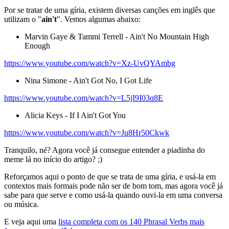
Por se tratar de uma gíria, existem diversas canções em inglês que
utilizam o "
ain't
". Vemos algumas abaixo:
Marvin Gaye & Tammi Terrell - Ain't No Mountain High
Enough
https://www.youtube.com/watch?v=Xz-UvQYAmbg
Nina Simone - Ain't Got No, I Got Life
https://www.youtube.com/watch?v=L5jI9I03q8E
Alicia Keys - If I Ain't Got You
https://www.youtube.com/watch?v=Ju8Hr50Ckwk
Tranquilo, né? Agora você já consegue entender a piadinha do
meme lá no início do artigo? ;)
Reforçamos aqui o ponto de que se trata de uma gíria, e usá-la em
contextos mais formais pode não ser de bom tom, mas agora você já
sabe para que serve e como usá-la quando ouvi-la em uma conversa
ou música.
E veja aqui uma
lista completa com os 140 Phrasal Verbs mais