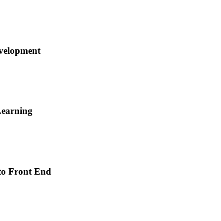
evelopment
Learning
nto Front End