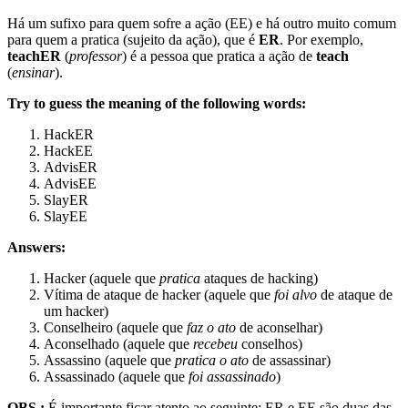
Há um sufixo para quem sofre a ação (EE) e há outro muito comum
para quem a pratica (sujeito da ação), que é
ER
. Por exemplo,
teachER
(
professor
) é a pessoa que pratica a ação de
teach
(
ensinar
).
Try to guess the meaning of the following words:
HackER
HackEE
AdvisER
AdvisEE
SlayER
SlayEE
Answers:
Hacker (aquele que
pratica
ataques de hacking)
Vítima de ataque de hacker (aquele que
foi alvo
de ataque de
um hacker)
Conselheiro (aquele que
faz o ato
de aconselhar)
Aconselhado (aquele que
recebeu
conselhos)
Assassino (aquele que
pratica o ato
de assassinar)
Assassinado (aquele que
foi assassinado
)
OBS.:
É importante ficar atento ao seguinte: ER e EE são duas das