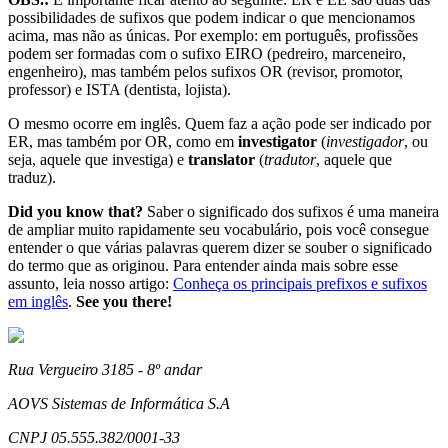
possibilidades de sufixos que podem indicar o que mencionamos
acima, mas não as únicas. Por exemplo: em português, profissões
podem ser formadas com o sufixo EIRO (pedreiro, marceneiro,
engenheiro), mas também pelos sufixos OR (revisor, promotor,
professor) e ISTA (dentista, lojista).
O mesmo ocorre em inglês. Quem faz a ação pode ser indicado por
ER, mas também por OR, como em
investigator
(
investigador
, ou
seja, aquele que investiga) e
translator
(
tradutor
, aquele que
traduz).
Did you know that?
Saber o significado dos sufixos é uma maneira
de ampliar muito rapidamente seu vocabulário, pois você consegue
entender o que várias palavras querem dizer se souber o significado
do termo que as originou. Para entender ainda mais sobre esse
assunto, leia nosso artigo:
Conheça os principais prefixos e sufixos
em inglês
.
See you there!
Rua Vergueiro 3185 - 8º andar
AOVS Sistemas de Informática S.A
CNPJ 05.555.382/0001-33