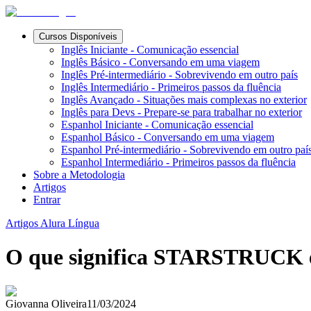
Cursos Disponíveis
Inglês Iniciante - Comunicação essencial
Inglês Básico - Conversando em uma viagem
Inglês Pré-intermediário - Sobrevivendo em outro país
Inglês Intermediário - Primeiros passos da fluência
Inglês Avançado - Situações mais complexas no exterior
Inglês para Devs - Prepare-se para trabalhar no exterior
Espanhol Iniciante - Comunicação essencial
Espanhol Básico - Conversando em uma viagem
Espanhol Pré-intermediário - Sobrevivendo em outro paí
Espanhol Intermediário - Primeiros passos da fluência
Sobre a Metodologia
Artigos
Entrar
Artigos Alura Língua
O que significa STARSTRUCK e
Giovanna Oliveira
11/03/2024