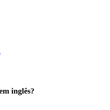
s
m inglês?