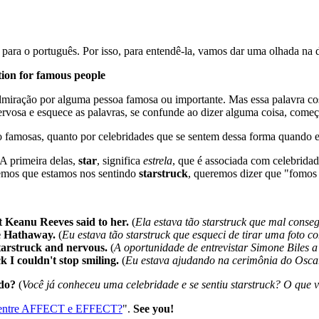
para o português. Por isso, para entendê-la, vamos dar uma olhada na 
tion for famous people
dmiração por alguma pessoa famosa ou importante. Mas essa palavra c
rvosa e esquece as palavras, se confunde ao dizer alguma coisa, começa 
o famosas, quanto por celebridades que se sentem dessa forma quando
 A primeira delas,
star
, significa
estrela
, que é associada com celebrida
zemos que estamos nos sentindo
starstruck
, queremos dizer que "fomos a
 Keanu Reeves said to her.
(
Ela estava tão starstruck que mal conse
ne Hathaway.
(
Eu estava tão starstruck que esqueci de tirar uma foto
starstruck and nervous.
(
A oportunidade de entrevistar Simone Biles a 
k I couldn't stop smiling.
(
Eu estava ajudando na cerimônia do Oscar, 
 do?
(
Você já conheceu uma celebridade e se sentiu starstruck? O que v
a entre AFFECT e EFFECT?
".
See you!