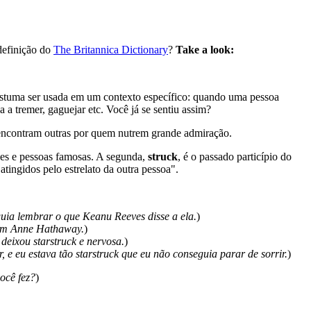
definição do
The Britannica Dictionary
?
Take a look:
ostuma ser usada em um contexto específico: quando uma pessoa
a tremer, gaguejar etc. Você já se sentiu assim?
 encontram outras por quem nutrem grande admiração.
des e pessoas famosas. A segunda,
struck
, é o passado particípio do
tingidos pelo estrelato da outra pessoa".
guia lembrar o que Keanu Reeves disse a ela.
)
 com Anne Hathaway.
)
deixou starstruck e nervosa.
)
e eu estava tão starstruck que eu não conseguia parar de sorrir.
)
ocê fez?
)