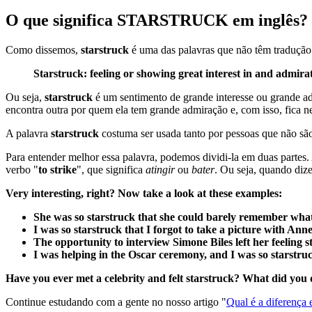
O que significa STARSTRUCK em inglês?
Como dissemos,
starstruck
é uma das palavras que não têm tradução 
Starstruck: feeling or showing great interest in and admira
Ou seja,
starstruck
é um sentimento de grande interesse ou grande a
encontra outra por quem ela tem grande admiração e, com isso, fica ne
A palavra
starstruck
costuma ser usada tanto por pessoas que não sã
Para entender melhor essa palavra, podemos dividi-la em duas partes.
verbo "
to strike
", que significa
atingir
ou
bater
. Ou seja, quando di
Very interesting, right? Now take a look at these examples:
She was so starstruck that she could barely remember what
I was so starstruck that I forgot to take a picture with An
The opportunity to interview Simone Biles left her feeling 
I was helping in the Oscar ceremony, and I was so starstruc
Have you ever met a celebrity and felt starstruck? What did you
Continue estudando com a gente no nosso artigo "
Qual é a diferenç