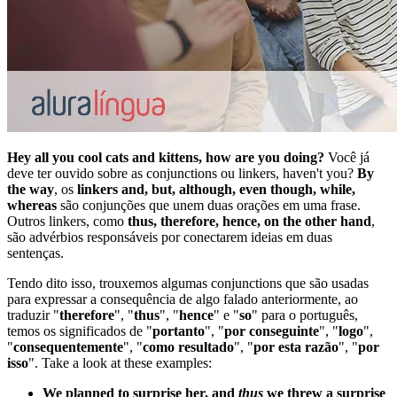
Hey all you cool cats and kittens, how are you doing?
Você já
deve ter ouvido sobre as conjunctions ou linkers, haven't you?
By
the way
, os
linkers and, but, although, even though, while,
whereas
são conjunções que unem duas orações em uma frase.
Outros linkers, como
thus, therefore, hence, on the other hand
,
são advérbios responsáveis por conectarem ideias em duas
sentenças.
Tendo dito isso, trouxemos algumas conjunctions que são usadas
para expressar a consequência de algo falado anteriormente, ao
traduzir "
therefore
", "
thus
", "
hence
" e "
so
" para o português,
temos os significados de "
portanto
", "
por conseguinte
", "
logo
",
"
consequentemente
", "
como resultado
", "
por esta razão
", "
por
isso
". Take a look at these examples:
We planned to surprise her, and
thus
we threw a surprise