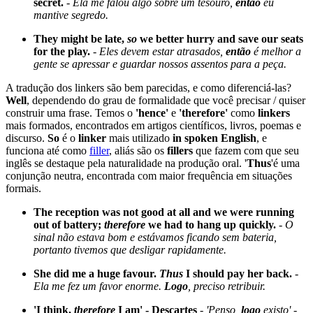
secret.
-
Ela me falou algo sobre um tesouro,
então
eu
mantive segredo.
They might be late,
so
we better hurry and save our seats
for the play.
-
Eles devem estar atrasados,
então
é melhor a
gente se apressar e guardar nossos assentos para a peça.
A tradução dos linkers são bem parecidas, e como diferenciá-las?
Well
, dependendo do grau de formalidade que você precisar / quiser
construir uma frase. Temos o
'hence'
e
'therefore'
como
linkers
mais formados, encontrados em artigos científicos, livros, poemas e
discurso.
So
é o
linker
mais utilizado
in spoken English
, e
funciona até como
filler
, aliás são os
fillers
que fazem com que seu
inglês se destaque pela naturalidade na produção oral. '
Thus
'é uma
conjunção neutra, encontrada com maior frequência em situações
formais.
The reception was not good at all and we were running
out of battery;
therefore
we had to hang up quickly.
-
O
sinal não estava bom e estávamos ficando sem bateria,
portanto tivemos que desligar rapidamente.
She did me a huge favour.
Thus
I should pay her back.
-
Ela me fez um favor enorme.
Logo
, preciso retribuir.
'I think,
therefore
I am' - Descartes
-
'Penso,
logo
existo' -