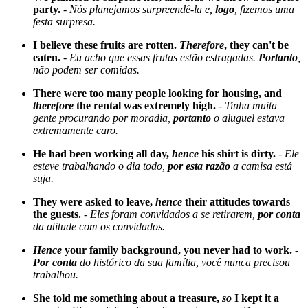
party.
-
Nós planejamos surpreendê-la e,
logo
, fizemos uma
festa surpresa.
I believe these fruits are rotten.
Therefore
, they can't be
eaten.
-
Eu acho que essas frutas estão estragadas.
Portanto
,
não podem ser comidas.
There were too many people looking for housing, and
therefore
the rental was extremely high.
-
Tinha muita
gente procurando por moradia,
portanto
o aluguel estava
extremamente caro.
He had been working all day,
hence
his shirt is dirty.
-
Ele
esteve trabalhando o dia todo,
por esta razão
a camisa está
suja.
They were asked to leave,
hence
their attitudes towards
the guests.
-
Eles foram convidados a se retirarem,
por conta
da atitude com os convidados.
Hence
your family background, you never had to work.
-
Por conta
do histórico da sua família, você nunca precisou
trabalhou.
She told me something about a treasure,
so
I kept it a