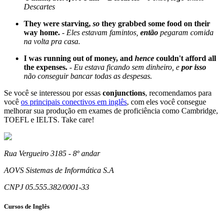
Descartes
They were starving,
so
they grabbed some food on their
way home.
-
Eles estavam famintos,
então
pegaram comida
na volta pra casa.
I was running out of money, and
hence
couldn't afford all
the expenses.
-
Eu estava ficando sem dinheiro, e
por isso
não conseguir bancar todas as despesas.
Se você se interessou por essas
conjunctions
, recomendamos para
você
os principais conectivos em inglês
, com eles você consegue
melhorar sua produção em exames de proficiência como Cambridge,
TOEFL e IELTS. Take care!
Rua Vergueiro 3185 - 8º andar
AOVS Sistemas de Informática S.A
CNPJ 05.555.382/0001-33
Cursos de Inglês