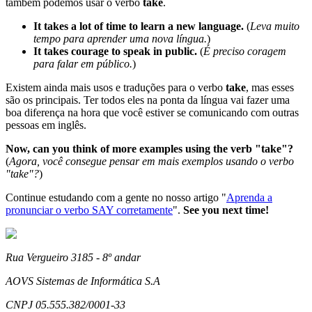
também podemos usar o verbo
take
.
It takes a lot of time to learn a new language.
(
Leva muito
tempo para aprender uma nova língua.
)
It takes courage to speak in public.
(
É preciso coragem
para falar em público.
)
Existem ainda mais usos e traduções para o verbo
take
, mas esses
são os principais. Ter todos eles na ponta da língua vai fazer uma
boa diferença na hora que você estiver se comunicando com outras
pessoas em inglês.
Now, can you think of more examples using the verb "take"?
(
Agora, você consegue pensar em mais exemplos usando o verbo
"take"?
)
Continue estudando com a gente no nosso artigo "
Aprenda a
pronunciar o verbo SAY corretamente
".
See you next time!
Rua Vergueiro 3185 - 8º andar
AOVS Sistemas de Informática S.A
CNPJ 05.555.382/0001-33