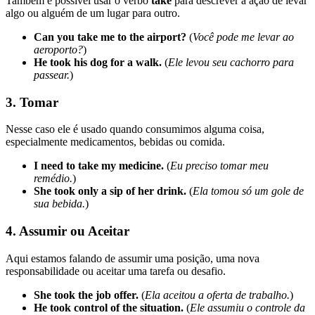
Também é possível usar o verbo
take
para descrever a ação de levar
algo ou alguém de um lugar para outro.
Can you take me to the airport?
(
Você pode me levar ao
aeroporto?
)
He took his dog for a walk.
(
Ele levou seu cachorro para
passear.
)
3.
Tomar
Nesse caso ele é usado quando consumimos alguma coisa,
especialmente medicamentos, bebidas ou comida.
I need to take my medicine.
(
Eu preciso tomar meu
remédio.
)
She took only a sip of her drink.
(
Ela tomou só um gole de
sua bebida.
)
4.
Assumir ou Aceitar
Aqui estamos falando de assumir uma posição, uma nova
responsabilidade ou aceitar uma tarefa ou desafio.
She took the job offer.
(
Ela aceitou a oferta de trabalho.
)
He took control of the situation.
(
Ele assumiu o controle da