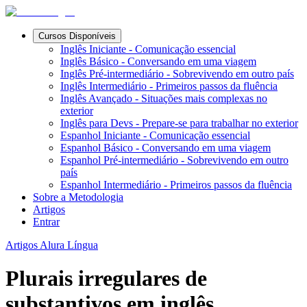
Cursos Disponíveis
Inglês Iniciante - Comunicação essencial
Inglês Básico - Conversando em uma viagem
Inglês Pré-intermediário - Sobrevivendo em outro país
Inglês Intermediário - Primeiros passos da fluência
Inglês Avançado - Situações mais complexas no
exterior
Inglês para Devs - Prepare-se para trabalhar no exterior
Espanhol Iniciante - Comunicação essencial
Espanhol Básico - Conversando em uma viagem
Espanhol Pré-intermediário - Sobrevivendo em outro
país
Espanhol Intermediário - Primeiros passos da fluência
Sobre a Metodologia
Artigos
Entrar
Artigos Alura Língua
Plurais irregulares de
substantivos em inglês