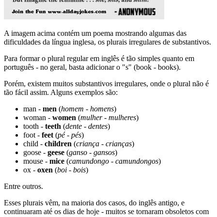
A imagem acima contém um poema mostrando algumas das
dificuldades da língua inglesa, os plurais irregulares de substantivos.
Para formar o plural regular em inglês é tão simples quanto em
português - no geral, basta adicionar o "s" (book - books).
Porém, existem muitos substantivos irregulares, onde o plural não é
tão fácil assim. Alguns exemplos são:
man -
men
(
homem - homens
)
woman -
women
(
mulher - mulheres
)
tooth -
teeth
(
dente - dentes
)
foot -
feet
(
pé - pés
)
child -
children
(
criança - crianças
)
goose -
geese
(
ganso - gansos
)
mouse -
mice
(
camundongo - camundongos
)
ox -
oxen
(
boi - bois
)
Entre outros.
Esses plurais vêm, na maioria dos casos, do inglês antigo, e
continuaram até os dias de hoje - muitos se tornaram obsoletos com