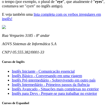
o tempo (por exemplo, o plural de "
eye
", que atualmente é "
eyes
",
costumava ser "
eyen
" no inglês antigo).
E veja também uma
lista completa com os verbos irregulares em
inglês!
Rua Vergueiro 3185 - 8º andar
AOVS Sistemas de Informática S.A
CNPJ 05.555.382/0001-33
Cursos de Inglês
Inglês Iniciante - Comunicação essencial
Inglês Básico - Conversando em uma viagem
Inglês Pré-intermediário - Sobrevivendo em outro país
Inglês Intermediário - Primeiros passos da fluência
Inglês Avançado - Situações mais complexas no exterior
Inglês para Devs - Prepare-se para trabalhar no exterior
Cursos de Espanhol