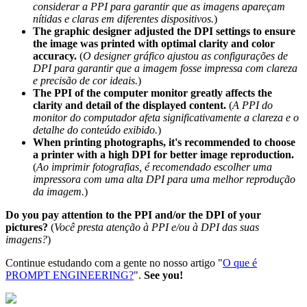
considerar a PPI para garantir que as imagens apareçam
nítidas e claras em diferentes dispositivos.
)
The graphic designer adjusted the DPI settings to ensure
the image was printed with optimal clarity and color
accuracy.
(
O designer gráfico ajustou as configurações de
DPI para garantir que a imagem fosse impressa com clareza
e precisão de cor ideais.
)
The PPI of the computer monitor greatly affects the
clarity and detail of the displayed content.
(
A PPI do
monitor do computador afeta significativamente a clareza e o
detalhe do conteúdo exibido.
)
When printing photographs, it's recommended to choose
a printer with a high DPI for better image reproduction.
(
Ao imprimir fotografias, é recomendado escolher uma
impressora com uma alta DPI para uma melhor reprodução
da imagem.
)
Do you pay attention to the PPI and/or the DPI of your
pictures?
(
Você presta atenção à PPI e/ou à DPI das suas
imagens?
)
Continue estudando com a gente no nosso artigo "
O que é
PROMPT ENGINEERING?
".
See you!