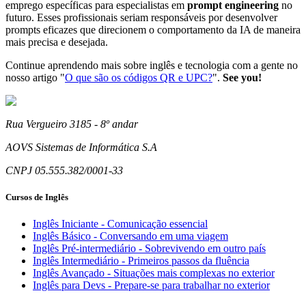
emprego específicas para especialistas em
prompt engineering
no
futuro. Esses profissionais seriam responsáveis por desenvolver
prompts eficazes que direcionem o comportamento da IA de maneira
mais precisa e desejada.
Continue aprendendo mais sobre inglês e tecnologia com a gente no
nosso artigo "
O que são os códigos QR e UPC?
".
See you!
Rua Vergueiro 3185 - 8º andar
AOVS Sistemas de Informática S.A
CNPJ 05.555.382/0001-33
Cursos de Inglês
Inglês Iniciante - Comunicação essencial
Inglês Básico - Conversando em uma viagem
Inglês Pré-intermediário - Sobrevivendo em outro país
Inglês Intermediário - Primeiros passos da fluência
Inglês Avançado - Situações mais complexas no exterior
Inglês para Devs - Prepare-se para trabalhar no exterior