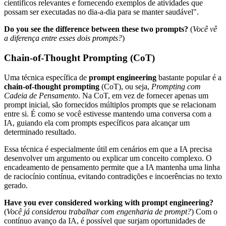
científicos relevantes e fornecendo exemplos de atividades que
possam ser executadas no dia-a-dia para se manter saudável".
Do you see the difference between these two prompts?
(
Você vê
a diferença entre esses dois prompts?
)
Chain-of-Thought Prompting (CoT)
Uma técnica específica de
prompt engineering
bastante popular é a
chain-of-thought prompting
(CoT), ou seja,
Prompting com
Cadeia de Pensamento
. Na CoT, em vez de fornecer apenas um
prompt inicial, são fornecidos múltiplos prompts que se relacionam
entre si. É como se você estivesse mantendo uma conversa com a
IA, guiando ela com prompts específicos para alcançar um
determinado resultado.
Essa técnica é especialmente útil em cenários em que a IA precisa
desenvolver um argumento ou explicar um conceito complexo. O
encadeamento de pensamento permite que a IA mantenha uma linha
de raciocínio contínua, evitando contradições e incoerências no texto
gerado.
Have you ever considered working with prompt engineering?
(
Você já considerou trabalhar com engenharia de prompt?
) Com o
contínuo avanço da IA, é possível que surjam oportunidades de