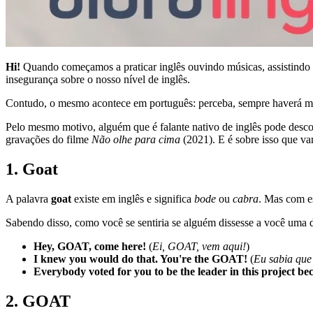
Hi!
Quando começamos a praticar inglês ouvindo músicas, assistindo 
insegurança sobre o nosso nível de inglês.
Contudo, o mesmo acontece em português: perceba, sempre haverá muita
Pelo mesmo motivo, alguém que é falante nativo de inglês pode desco
gravações do filme
Não olhe para cima
(2021). E é sobre isso que va
1. Goat
A palavra
goat
existe em inglês e significa
bode
ou
cabra
. Mas com es
Sabendo disso, como você se sentiria se alguém dissesse a você uma d
Hey, GOAT, come here!
(
Ei, GOAT, vem aqui!
)
I knew you would do that. You're the GOAT!
(
Eu sabia que
Everybody voted for you to be the leader in this project b
2. GOAT