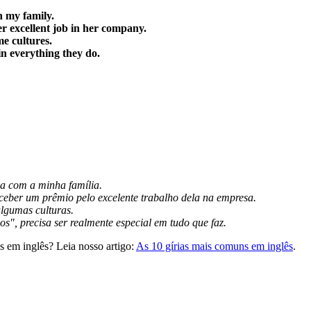
th my family.
r excellent job in her company.
me cultures.
in everything they do.
da com a minha família.
ceber um prêmio pelo excelente trabalho dela na empresa.
lgumas culturas.
", precisa ser realmente especial em tudo que faz.
s em inglês? Leia nosso artigo:
As 10 gírias mais comuns em inglês
.