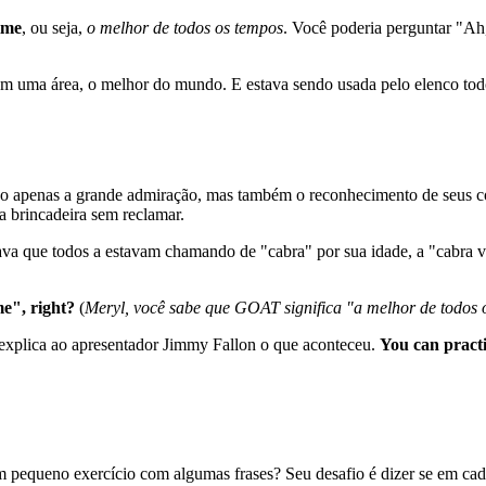
time
, ou seja,
o melhor de todos os tempos
. Você poderia perguntar "Ah
em uma área, o melhor do mundo. E estava sendo usada pelo elenco to
ão apenas a grande admiração, mas também o reconhecimento de seus co
a a brincadeira sem reclamar.
a que todos a estavam chamando de "cabra" por sua idade, a "cabra ve
e", right?
(
Meryl, você sabe que GOAT significa "a melhor de todos 
 explica ao apresentador Jimmy Fallon o que aconteceu.
You can practi
m pequeno exercício com algumas frases? Seu desafio é dizer se em cad