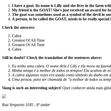
I have a goat. Its name is Lilly and she lives in the farm wi
My friend is the GOAT! She's just received an award for he
The goat was sometimes used as a symbol of the devil in so
A person, to be called the GOAT, needs to be really special 
Check the answers:
Cabra
Greatest Of All Time
Greatest Of All Time
Cabra
Still in doubt? Check the translation of the sentences above:
Eu tenho uma cabra. O nome dela é Lilly e ela mora na fazen
Minha amiga é a melhor de todos os tempos! Ela acabou de re
A cabra algumas vezes era usada como símbolo do diabo em a
Uma pessoa, para ser chamada de "a melhor de todos os tempos
Slang is such an interesting subject!
Quer conhecer ainda mais gíria
Rua Vergueiro 3185 - 8º andar