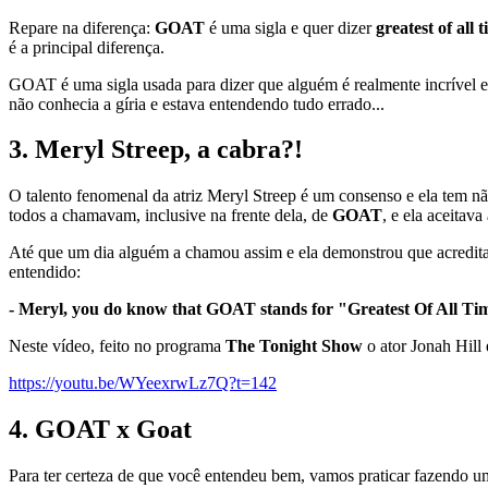
Repare na diferença:
GOAT
é uma sigla e quer dizer
greatest of all 
é a principal diferença.
GOAT é uma sigla usada para dizer que alguém é realmente incrível 
não conhecia a gíria e estava entendendo tudo errado...
3. Meryl Streep, a cabra?!
O talento fenomenal da atriz Meryl Streep é um consenso e ela tem n
todos a chamavam, inclusive na frente dela, de
GOAT
, e ela aceitav
Até que um dia alguém a chamou assim e ela demonstrou que acreditav
entendido:
- Meryl, you do know that GOAT stands for "Greatest Of All Tim
Neste vídeo, feito no programa
The Tonight Show
o ator Jonah Hill
https://youtu.be/WYeexrwLz7Q?t=142
4. GOAT x Goat
Para ter certeza de que você entendeu bem, vamos praticar fazendo u