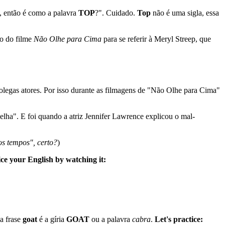
, então é como a palavra
TOP
?". Cuidado.
Top
não é uma sigla, essa
do do filme
Não Olhe para Cima
para se referir à Meryl Streep, que
legas atores. Por isso durante as filmagens de "Não Olhe para Cima"
lha". E foi quando a atriz Jennifer Lawrence explicou o mal-
os tempos", certo?
)
ce your English by watching it:
a frase
goat
é a gíria
GOAT
ou a palavra
cabra
.
Let's practice: