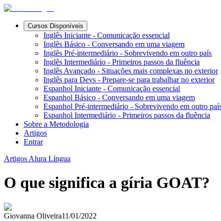
Cursos Disponíveis
Inglês Iniciante - Comunicação essencial
Inglês Básico - Conversando em uma viagem
Inglês Pré-intermediário - Sobrevivendo em outro país
Inglês Intermediário - Primeiros passos da fluência
Inglês Avançado - Situações mais complexas no exterior
Inglês para Devs - Prepare-se para trabalhar no exterior
Espanhol Iniciante - Comunicação essencial
Espanhol Básico - Conversando em uma viagem
Espanhol Pré-intermediário - Sobrevivendo em outro paí
Espanhol Intermediário - Primeiros passos da fluência
Sobre a Metodologia
Artigos
Entrar
Artigos Alura Língua
O que significa a gíria GOAT?
Giovanna Oliveira
11/01/2022