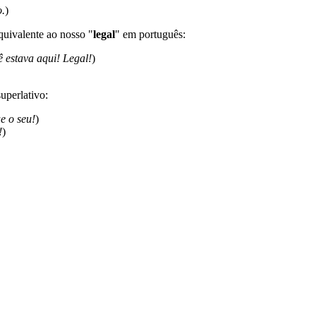
o.
)
quivalente ao nosso "
legal
" em português:
 estava aqui! Legal!
)
uperlativo:
e o seu!
)
!
)