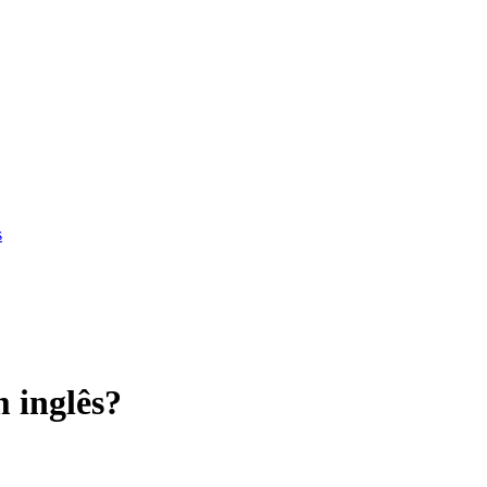
s
 inglês?