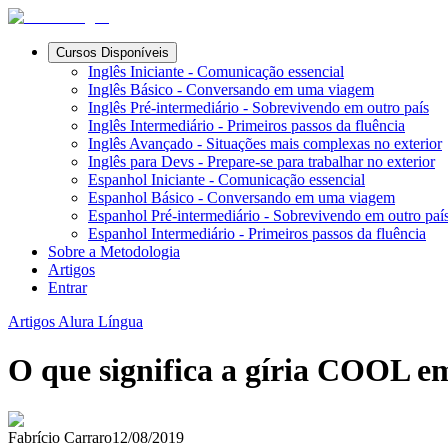
Cursos Disponíveis
Inglês Iniciante - Comunicação essencial
Inglês Básico - Conversando em uma viagem
Inglês Pré-intermediário - Sobrevivendo em outro país
Inglês Intermediário - Primeiros passos da fluência
Inglês Avançado - Situações mais complexas no exterior
Inglês para Devs - Prepare-se para trabalhar no exterior
Espanhol Iniciante - Comunicação essencial
Espanhol Básico - Conversando em uma viagem
Espanhol Pré-intermediário - Sobrevivendo em outro paí
Espanhol Intermediário - Primeiros passos da fluência
Sobre a Metodologia
Artigos
Entrar
Artigos Alura Língua
O que significa a gíria COOL em
Fabrício Carraro
12/08/2019