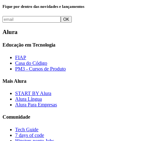
Fique por dentro das novidades e lançamentos
OK
Alura
Educação em Tecnologia
FIAP
Casa do Código
PM3 - Cursos de Produto
Mais Alura
START BY Alura
Alura Língua
Alura Para Empresas
Comunidade
Tech Guide
7 days of code
Hipsters ponto Jobs