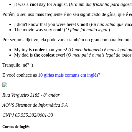
It was a
cool
day for August. (
Era um dia friozinho para agost
Porém, o seu uso mais frequente é no seu significado de gíria, que é e
I didn't know that you were here!
Cool
! (
Eu não sabia que você
The movie was very
cool
! (
O filme foi muito legal.
)
Por ser um adjetivo, ela pode variar também no grau comparativo ou s
My toy is
cooler
than yours! (
O meu brinquedo é mais legal qu
My dad is
the coolest
ever! (
O meu pai é o mais legal de todos
Tranquilo, né? ;)
E você conhece as
10 gírias mais comuns em inglês?
Rua Vergueiro 3185 - 8º andar
AOVS Sistemas de Informática S.A
CNPJ 05.555.382/0001-33
Cursos de Inglês