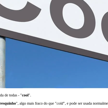
da de todas - "
cool
".
fresquinho
", algo mais fraco do que "
cold
", e pode ser usada normalme