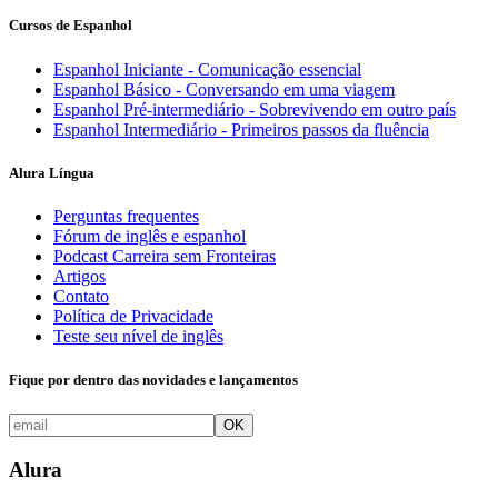
Cursos de Espanhol
Espanhol Iniciante - Comunicação essencial
Espanhol Básico - Conversando em uma viagem
Espanhol Pré-intermediário - Sobrevivendo em outro país
Espanhol Intermediário - Primeiros passos da fluência
Alura Língua
Perguntas frequentes
Fórum de inglês e espanhol
Podcast Carreira sem Fronteiras
Artigos
Contato
Política de Privacidade
Teste seu nível de inglês
Fique por dentro das novidades e lançamentos
OK
Alura