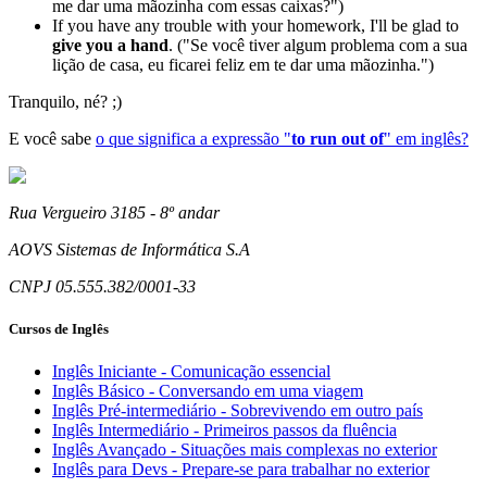
me dar uma mãozinha com essas caixas?")
If you have any trouble with your homework, I'll be glad to
give you a hand
. ("Se você tiver algum problema com a sua
lição de casa, eu ficarei feliz em te dar uma mãozinha.")
Tranquilo, né? ;)
E você sabe
o que significa a expressão "
to run out of
" em inglês?
Rua Vergueiro 3185 - 8º andar
AOVS Sistemas de Informática S.A
CNPJ 05.555.382/0001-33
Cursos de Inglês
Inglês Iniciante - Comunicação essencial
Inglês Básico - Conversando em uma viagem
Inglês Pré-intermediário - Sobrevivendo em outro país
Inglês Intermediário - Primeiros passos da fluência
Inglês Avançado - Situações mais complexas no exterior
Inglês para Devs - Prepare-se para trabalhar no exterior