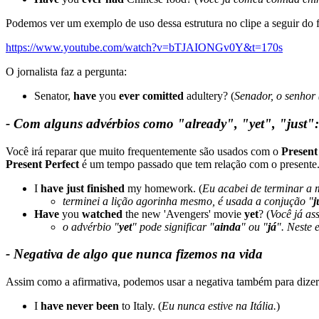
Podemos ver um exemplo de uso dessa estrutura no clipe a seguir do 
https://www.youtube.com/watch?v=bTJAIONGv0Y&t=170s
O jornalista faz a pergunta:
Senator,
have
you
ever comitted
adultery? (
Senador, o senhor 
- Com alguns advérbios como "already", "yet", "just":
Você irá reparar que muito frequentemente são usados com o
Present
Present Perfect
é um tempo passado que tem relação com o presente
I
have just finished
my homework. (
Eu acabei de terminar a 
terminei a lição agorinha mesmo, é usada a conjução "
j
Have
you
watched
the new 'Avengers' movie
yet
? (
Você já as
o advérbio "
yet
" pode significar "
ainda
" ou "
já
". Neste 
- Negativa de algo que nunca fizemos na vida
Assim como a afirmativa, podemos usar a negativa também para dizer
I
have never been
to Italy. (
Eu nunca estive na Itália.
)