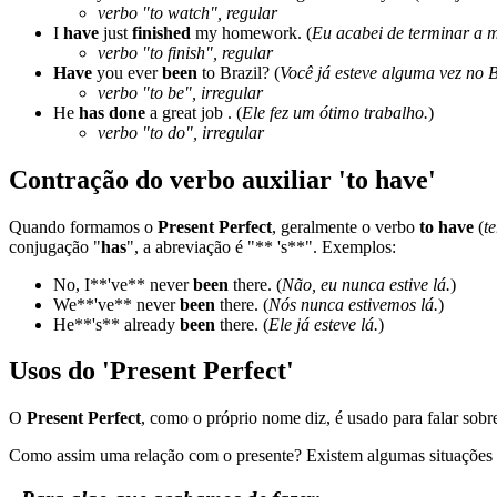
verbo "to watch", regular
I
have
just
finished
my homework. (
Eu acabei de terminar a m
verbo "to finish", regular
Have
you ever
been
to Brazil? (
Você já esteve alguma vez no B
verbo "to be", irregular
He
has done
a great job . (
Ele fez um ótimo trabalho.
)
verbo "to do", irregular
Contração do verbo auxiliar 'to have'
Quando formamos o
Present Perfect
, geralmente o verbo
to have
(
te
conjugação "
has
", a abreviação é "** 's**". Exemplos:
No, I**'ve** never
been
there. (
Não, eu nunca estive lá.
)
We**'ve** never
been
there. (
Nós nunca estivemos lá.
)
He**'s** already
been
there. (
Ele já esteve lá.
)
Usos do 'Present Perfect'
O
Present Perfect
, como o próprio nome diz, é usado para falar sob
Como assim uma relação com o presente? Existem algumas situações 