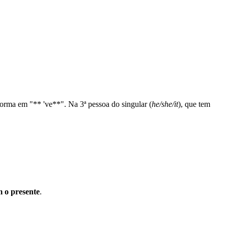
sforma em "** 've**". Na 3ª pessoa do singular (
he/she/it
), que tem
 o presente
.