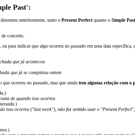
mple Past':
 dissemos anteriormente, tanto o
Present Perfect
quanto o
Simple Pas
 de conceito.
, ou para indicar que algo ocorreu no passado em uma data específica,
echada que já aconteceu
chada que já se completou ontem
go que ocorreu no passado, mas que ainda
tem alguma relação com o p
da.
)
 exata de quando isso ocorreu
passada.
)
do isso ocorreu ("last week"), não faz sentido usar o "Present Perfect"
nos.
)