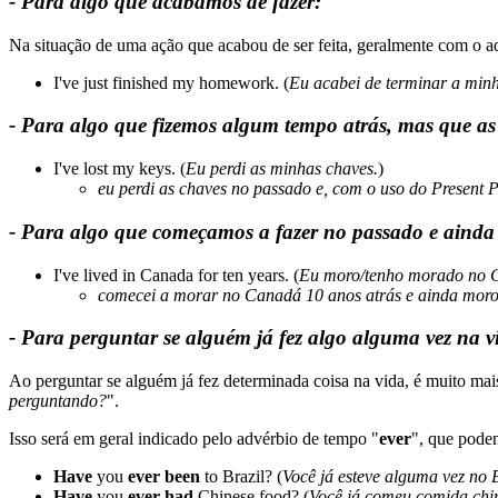
- Para algo que acabamos de fazer:
Na situação de uma ação que acabou de ser feita, geralmente com o a
I've just finished my homework. (
Eu acabei de terminar a minh
- Para algo que fizemos algum tempo atrás, mas que as
I've lost my keys. (
Eu perdi as minhas chaves.
)
eu perdi as chaves no passado e, com o uso do Present P
- Para algo que começamos a fazer no passado e ainda 
I've lived in Canada for ten years. (
Eu moro/tenho morado no C
comecei a morar no Canadá 10 anos atrás e ainda moro
- Para perguntar se alguém já fez algo alguma vez na v
Ao perguntar se alguém já fez determinada coisa na vida, é muito m
perguntando?
".
Isso será em geral indicado pelo advérbio de tempo "
ever
", que pode
Have
you
ever been
to Brazil? (
Você já esteve alguma vez no 
Have
you
ever had
Chinese food? (
Você já comeu comida chi