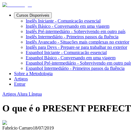
Cursos Disponíveis
Inglês Iniciante - Comunicação essencial
Inglês Básico - Conversando em uma viagem
Inglês Pré-intermediário - Sobrevivendo em outro país
Inglês Intermediário - Primeiros passos da fluência
Inglês Avançado - Situações mais complexas no exterior
Inglês para Devs - Prepare-se para trabalhar no exterior
Espanhol Iniciante - Comunicação essencial
Espanhol Básico - Conversando em uma viagem
Espanhol Pré-intermediário - Sobrevivendo em outro paí
Espanhol Intermediário - Primeiros passos da fluência
Sobre a Metodologia
Artigos
Entrar
Artigos Alura Língua
O que é o PRESENT PERFECT e d
Fabrício Carraro
18/07/2019