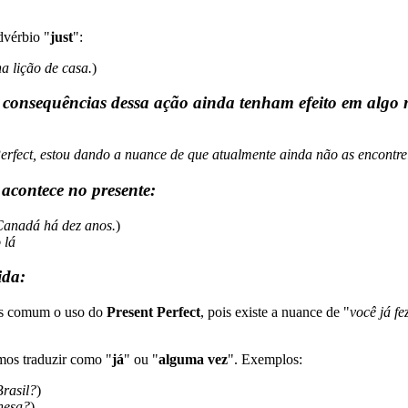
dvérbio "
just
":
a lição de casa.
)
 consequências dessa ação ainda tenham efeito em algo 
erfect, estou dando a nuance de que atualmente ainda não as encontre
acontece no presente:
anadá há dez anos.
)
 lá
ida:
ais comum o uso do
Present Perfect
, pois existe a nuance de "
você já f
mos traduzir como "
já
" ou "
alguma vez
". Exemplos:
Brasil?
)
nesa?
)