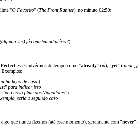
filme "
O Favorito
" (
The Front Runner
), no minuto 02:50:
(alguma vez) já cometeu adultério?
)
 Perfect
esses advérbios de tempo como "
already
" (
já
), "
yet
" (
ainda, j
. Exemplos:
minha lição de casa.
)
ust
" para indicar isso
sistiu o novo filme dos Vingadores?
)
exemplo, seria o segundo caso
 algo que nunca fizemos (até esse momento), geralmente com "
never
" 