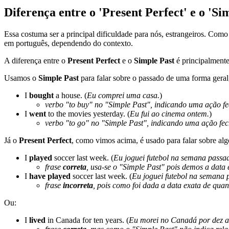
Diferença entre o 'Present Perfect' e o 'Si
Essa costuma ser a principal dificuldade para nós, estrangeiros. Como
em português, dependendo do contexto.
A diferença entre o
Present Perfect
e o
Simple Past
é principalmente
Usamos o
Simple Past
para falar sobre o passado de uma forma geral
I
bought
a house. (
Eu comprei uma casa.
)
verbo "
to buy
" no "Simple Past", indicando uma ação f
I
went
to the movies yesterday. (
Eu fui ao cinema ontem.
)
verbo "
to go
" no "Simple Past", indicando uma ação fe
Já o
Present Perfect
, como vimos acima, é usado para falar sobre al
I
played
soccer last week. (
Eu joguei futebol na semana passa
frase
correta
, usa-se o "Simple Past" pois demos a data
I
have played
soccer last week. (
Eu joguei futebol na semana 
frase
incorreta
, pois como foi dada a data exata de quan
Ou:
I
lived
in Canada for ten years. (
Eu morei no Canadá por dez a