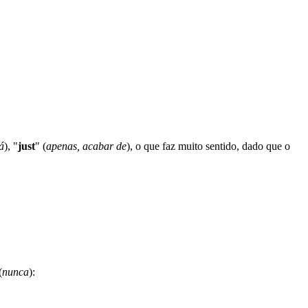
á
), "
just
" (
apenas, acabar de
), o que faz muito sentido, dado que o
(
nunca
):