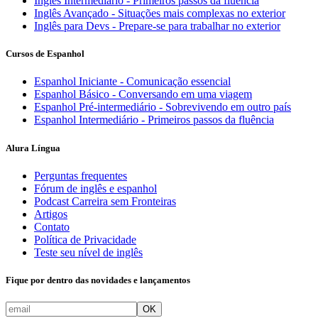
Inglês Intermediário - Primeiros passos da fluência
Inglês Avançado - Situações mais complexas no exterior
Inglês para Devs - Prepare-se para trabalhar no exterior
Cursos de Espanhol
Espanhol Iniciante - Comunicação essencial
Espanhol Básico - Conversando em uma viagem
Espanhol Pré-intermediário - Sobrevivendo em outro país
Espanhol Intermediário - Primeiros passos da fluência
Alura Língua
Perguntas frequentes
Fórum de inglês e espanhol
Podcast Carreira sem Fronteiras
Artigos
Contato
Política de Privacidade
Teste seu nível de inglês
Fique por dentro das novidades e lançamentos
OK