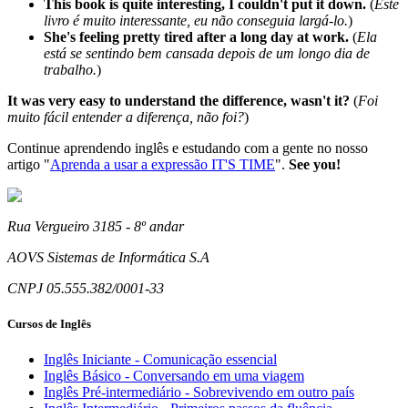
This book is quite interesting, I couldn't put it down.
(
Este
livro é muito interessante, eu não conseguia largá-lo.
)
She's feeling pretty tired after a long day at work.
(
Ela
está se sentindo bem cansada depois de um longo dia de
trabalho.
)
It was very easy to understand the difference, wasn't it?
(
Foi
muito fácil entender a diferença, não foi?
)
Continue aprendendo inglês e estudando com a gente no nosso
artigo "
Aprenda a usar a expressão IT'S TIME
".
See you!
Rua Vergueiro 3185 - 8º andar
AOVS Sistemas de Informática S.A
CNPJ 05.555.382/0001-33
Cursos de Inglês
Inglês Iniciante - Comunicação essencial
Inglês Básico - Conversando em uma viagem
Inglês Pré-intermediário - Sobrevivendo em outro país