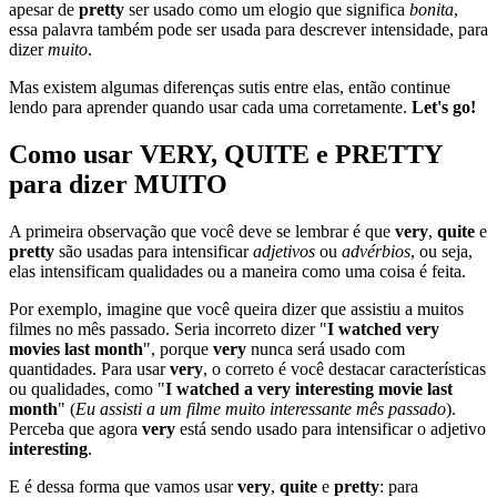
apesar de
pretty
ser usado como um elogio que significa
bonita
,
essa palavra também pode ser usada para descrever intensidade, para
dizer
muito
.
Mas existem algumas diferenças sutis entre elas, então continue
lendo para aprender quando usar cada uma corretamente.
Let's go!
Como usar VERY, QUITE e PRETTY
para dizer MUITO
A primeira observação que você deve se lembrar é que
very
,
quite
e
pretty
são usadas para intensificar
adjetivos
ou
advérbios
, ou seja,
elas intensificam qualidades ou a maneira como uma coisa é feita.
Por exemplo, imagine que você queira dizer que assistiu a muitos
filmes no mês passado. Seria incorreto dizer "
I watched very
movies last month
", porque
very
nunca será usado com
quantidades. Para usar
very
, o correto é você destacar características
ou qualidades, como "
I watched a very interesting movie last
month
" (
Eu assisti a um filme muito interessante mês passado
).
Perceba que agora
very
está sendo usado para intensificar o adjetivo
interesting
.
E é dessa forma que vamos usar
very
,
quite
e
pretty
: para