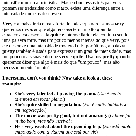
intensificar uma característica. Mas embora essas três palavras
possam ser traduzidas como
muito
, existe uma diferença entre a
intensidade que elas descrevem.
Very
é a mais direta e mais forte de todas: quando usamos
very
queremos destacar que alguma coisa tem um alto grau da
característica descrita. Já
quite
é intermediário: ele continua sendo
uma palavra forte, mas um pouco menos intensa do que
very
, pois
ele descreve uma intensidade moderada. E, por último, a palavra
pretty
também é usada para expressar um grau de intensidade, mas
um pouco mais suave do que
very
e
quite
. Usamos
pretty
quando
queremos dizer que algo é mais do que "um pouco", mas não
necessariamente "muito".
Interesting, don't you think? Now take a look at these
examples:
She's very talented at playing the piano.
(
Ela é muito
talentosa em tocar piano.
)
She's quite skilled in negotiation.
(
Ela é muito habilidosa
em negociação.
)
The movie was pretty good, but not amazing.
(
O filme foi
muito bom, mas não incrível.
)
He's very excited about the upcoming trip.
(
Ele está muito
empolgado com a viagem que está por vir.
)