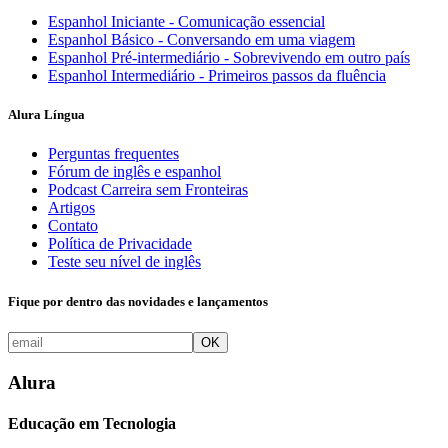
Espanhol Iniciante - Comunicação essencial
Espanhol Básico - Conversando em uma viagem
Espanhol Pré-intermediário - Sobrevivendo em outro país
Espanhol Intermediário - Primeiros passos da fluência
Alura Língua
Perguntas frequentes
Fórum de inglês e espanhol
Podcast Carreira sem Fronteiras
Artigos
Contato
Política de Privacidade
Teste seu nível de inglês
Fique por dentro das novidades e lançamentos
OK
Alura
Educação em Tecnologia