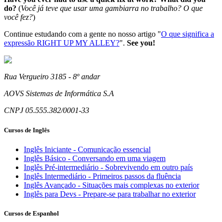
do?
(
Você já teve que usar uma gambiarra no trabalho? O que
você fez?
)
Continue estudando com a gente no nosso artigo "
O que significa a
expressão RIGHT UP MY ALLEY?
".
See you!
Rua Vergueiro 3185 - 8º andar
AOVS Sistemas de Informática S.A
CNPJ 05.555.382/0001-33
Cursos de Inglês
Inglês Iniciante - Comunicação essencial
Inglês Básico - Conversando em uma viagem
Inglês Pré-intermediário - Sobrevivendo em outro país
Inglês Intermediário - Primeiros passos da fluência
Inglês Avançado - Situações mais complexas no exterior
Inglês para Devs - Prepare-se para trabalhar no exterior
Cursos de Espanhol