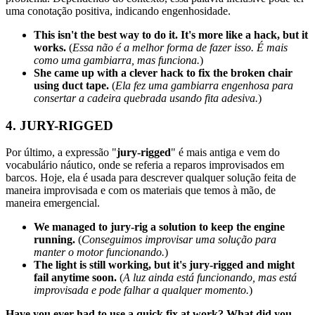
uma conotação positiva, indicando engenhosidade.
This isn't the best way to do it. It's more like a hack, but it
works.
(
Essa não é a melhor forma de fazer isso. É mais
como uma gambiarra, mas funciona.
)
She came up with a clever hack to fix the broken chair
using duct tape.
(
Ela fez uma gambiarra engenhosa para
consertar a cadeira quebrada usando fita adesiva.
)
4. JURY-RIGGED
Por último, a expressão "
jury-rigged
" é mais antiga e vem do
vocabulário náutico, onde se referia a reparos improvisados em
barcos. Hoje, ela é usada para descrever qualquer solução feita de
maneira improvisada e com os materiais que temos à mão, de
maneira emergencial.
We managed to jury-rig a solution to keep the engine
running.
(
Conseguimos improvisar uma solução para
manter o motor funcionando.
)
The light is still working, but it's jury-rigged and might
fail anytime soon.
(
A luz ainda está funcionando, mas está
improvisada e pode falhar a qualquer momento.
)
Have you ever had to use a quick fix at work? What did you