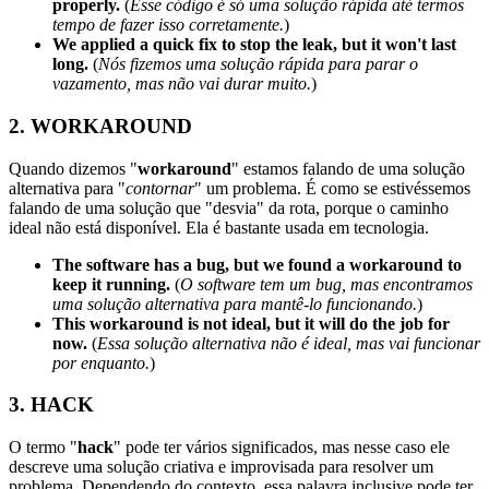
properly.
(
Esse código é só uma solução rápida até termos
tempo de fazer isso corretamente.
)
We applied a quick fix to stop the leak, but it won't last
long.
(
Nós fizemos uma solução rápida para parar o
vazamento, mas não vai durar muito.
)
2. WORKAROUND
Quando dizemos "
workaround
" estamos falando de uma solução
alternativa para "
contornar
" um problema. É como se estivéssemos
falando de uma solução que "desvia" da rota, porque o caminho
ideal não está disponível. Ela é bastante usada em tecnologia.
The software has a bug, but we found a workaround to
keep it running.
(
O software tem um bug, mas encontramos
uma solução alternativa para mantê-lo funcionando.
)
This workaround is not ideal, but it will do the job for
now.
(
Essa solução alternativa não é ideal, mas vai funcionar
por enquanto.
)
3. HACK
O termo "
hack
" pode ter vários significados, mas nesse caso ele
descreve uma solução criativa e improvisada para resolver um
problema. Dependendo do contexto, essa palavra inclusive pode ter