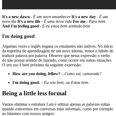
It's a new dawn
-
É um novo amanhecer
It's a new day
-
É um
novo dia
It's a new life
-
É uma nova vida
For me
-
Para mim
And I'm feeling good
-
E eu estou bem sentindo bem
I'm doing good
Algumas vezes o inglês engana os estudantes não nativos. No início
da trajetória de aprendizagem de um novo idioma, temos o hábito de
traduzir palavra por palavra. Observe que nessa expressão o verbo
do não possui sentido de fazendo, como ocorre em outras situações.
O seu uso é bem próximo da seguinte expressão:
How are you doing, fellow?
–
Como vai, camarada?
I'm doing good.
–
Eu vou bem. ou Estou bem.
Being a little less formal
Vamos eliminar a estrutura I am e utilizar apenas as palavras soltas
quando estivermos em conversas mais informais, como por exemplo
ao falarmos com nossos amigos: