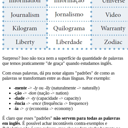
Surpreso? Isso não toca nem a superfície da quantidade de palavras
que temos praticamente "de graça" quando estudamos inglês.
Com essas palavras, dá pra notar alguns "padrões" de como as
palavras se transformam entre as duas línguas. Por exemplo:
-mente
->
-ly
ou
-lly
(naturalmente -> naturally)
-ção
->
-tion
(nação -> nation)
-dade
->
-ty
(capacidade -> capacity)
-ência
->
-ence
(frequência -> frequence)
-ia
->
-y
(economia -> economy)
É claro que esses "padrões"
não servem para todas as palavras
em inglês
. É possível achar incontáveis contra-exemplos e