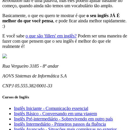
Rebolation
não é uma palavra, mas eles podem ajudar bastante no
começo, quando ainda não temos um vocabulário tão amplo.
Basicamente, o que eu quero te mostrar é que
o seu inglês JÁ É
melhor do que você pensa
, e pode ficar ainda melhor rapidamente.
:)
E você sabe
o que são 'fillers' em inglês?
Podem ser uma maneira de
fazer com que pensem que o seu inglês é melhor do que ele
realmente é!
Rua Vergueiro 3185 - 8º andar
AOVS Sistemas de Informática S.A
CNPJ 05.555.382/0001-33
Cursos de Inglês
Inglês Iniciante - Comunicação essencial
Inglês Básico - Conversando em uma viagem
Inglês Pré-intermediário - Sobrevivendo em outro país
Inglês Intermediário - Primeiros passos da fluência
Inglês Avançado - Situações mais complexas no exterior