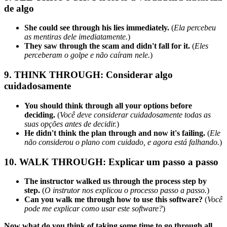
de algo
She could see through his lies immediately.
(
Ela percebeu
as mentiras dele imediatamente.
)
They saw through the scam and didn't fall for it.
(
Eles
perceberam o golpe e não caíram nele.
)
9. THINK THROUGH: Considerar algo
cuidadosamente
You should think through all your options before
deciding.
(
Você deve considerar cuidadosamente todas as
suas opções antes de decidir.
)
He didn't think the plan through and now it's failing.
(
Ele
não considerou o plano com cuidado, e agora está falhando.
)
10. WALK THROUGH: Explicar um passo a passo
The instructor walked us through the process step by
step.
(
O instrutor nos explicou o processo passo a passo.
)
Can you walk me through how to use this software?
(
Você
pode me explicar como usar este software?
)
Now what do you think of taking some time to go through all