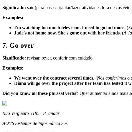
Significado:
sair (para passear/jantar/fazer atividades fora de casa/etc.
Examples:
I'm watching too much television. I need to go out more.
(
Eu
Jade's not home now. She's gone out with her friends.
(
A Ja
7. Go over
Significado:
revisar, rever, conferir com cuidado.
Examples:
We went over the contract several times.
(
Nós conferimos o c
Diana will go over the project after her team has tested it 
Did you know all these phrasal verbs?
Quer aumentar ainda mais se
Rua Vergueiro 3185 - 8º andar
AOVS Sistemas de Informática S.A