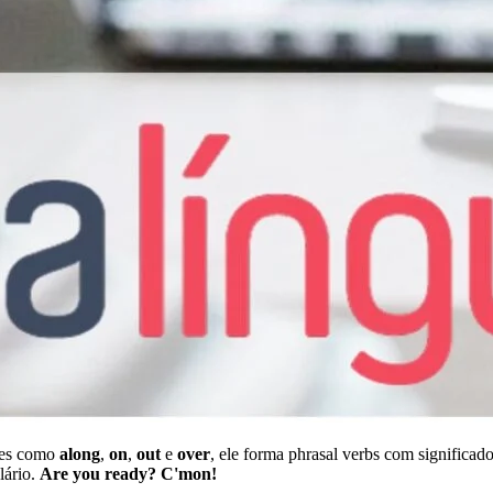
ões como
along
,
on
,
out
e
over
, ele forma phrasal verbs com significa
lário.
Are you ready? C'mon!