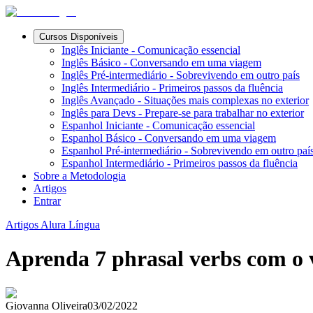
Cursos Disponíveis
Inglês Iniciante - Comunicação essencial
Inglês Básico - Conversando em uma viagem
Inglês Pré-intermediário - Sobrevivendo em outro país
Inglês Intermediário - Primeiros passos da fluência
Inglês Avançado - Situações mais complexas no exterior
Inglês para Devs - Prepare-se para trabalhar no exterior
Espanhol Iniciante - Comunicação essencial
Espanhol Básico - Conversando em uma viagem
Espanhol Pré-intermediário - Sobrevivendo em outro paí
Espanhol Intermediário - Primeiros passos da fluência
Sobre a Metodologia
Artigos
Entrar
Artigos Alura Língua
Aprenda 7 phrasal verbs com o
Giovanna Oliveira
03/02/2022