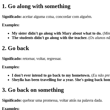
1. Go along with something
Significado:
aceitar alguma coisa, concordar com alguém.
Examples:
My sister didn't go along with Mary about what to do.
(
Min
The students didn't go along with the teacher.
(
Os alunos n
2. Go back
Significado:
retornar, voltar, regressar.
Examples:
I don't ever intend to go back to my hometown.
(
Eu não pre
Sheylla has been travelling for a year. She's going back ho
3. Go back on something
Significado:
quebrar uma promessa, voltar atrás na palavra dada.
Examples: