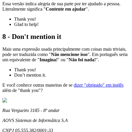
Essa versão indica alegria de sua parte por ter ajudado a pessoa.
Literalmente significa "
Contente em ajudar
".
Thank you!
Glad to help!
8 - Don't mention it
Mais uma expressão usada principalmente com coisas mais triviais,
pode ser traduzida como "
Não mencione isso
". Em português seria
um equivalente de "
Imagina!
" ou "
Não foi nada!
".
Thank you!
Don’t mention it.
E você conhece outras maneiras de se
dizer "obrigado" em inglês
além de "thank you"?
Rua Vergueiro 3185 - 8º andar
AOVS Sistemas de Informática S.A
CNPJ 05.555.382/0001-33