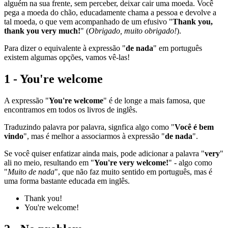
alguém na sua frente, sem perceber, deixar cair uma moeda. Você
pega a moeda do chão, educadamente chama a pessoa e devolve a
tal moeda, o que vem acompanhado de um efusivo "
Thank you,
thank you very much!
" (
Obrigado, muito obrigado!
).
Para dizer o equivalente à expressão "
de nada
" em português
existem algumas opções, vamos vê-las!
1 - You're welcome
A expressão "
You're welcome
" é de longe a mais famosa, que
encontramos em todos os livros de inglês.
Traduzindo palavra por palavra, signfica algo como "
Você é bem
vindo
", mas é melhor a associarmos à expressão "
de nada
".
Se você quiser enfatizar ainda mais, pode adicionar a palavra "
very
"
ali no meio, resultando em "
You're very welcome!
" - algo como
"
Muito de nada
", que não faz muito sentido em português, mas é
uma forma bastante educada em inglês.
Thank you!
You're welcome!