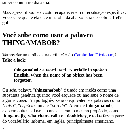
super comum no dia a dia!
Mas, apesar disso, ela costuma aparecer em uma situação específica.
Você sabe qual é ela? Dê uma olhada abaixo para descobrir!
Let's
go!
Você sabe como usar a palavra
THINGAMABOB?
Vamos dar uma olhada na definição do
Cambridge Dictionary
?
Take a look:
thingamabob: a word used, especially in spoken
English, when the name of an object has been
forgotten
Ou seja, palavra "
thingamabob
" é usada em inglês como uma
substituta genérica quando você esquece ou não sabe o nome de
alguma coisa. Em português, seria o equivalente a palavras como
"
coisa
", "
negócio
" ou até "
parada
". Além de
thingamabob
,
existem outras palavras parecidas com o mesmo propósito, como
thingamajig
,
whatchamacallit
ou
doohickey
, e todas fazem parte
do vocabulário informal em inglês, principalmente americano.