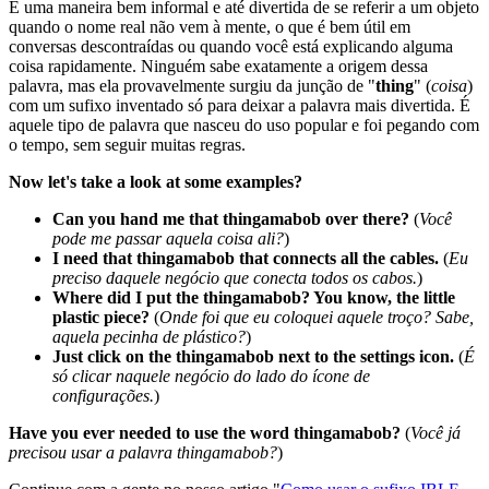
É uma maneira bem informal e até divertida de se referir a um objeto
quando o nome real não vem à mente, o que é bem útil em
conversas descontraídas ou quando você está explicando alguma
coisa rapidamente. Ninguém sabe exatamente a origem dessa
palavra, mas ela provavelmente surgiu da junção de "
thing
" (
coisa
)
com um sufixo inventado só para deixar a palavra mais divertida. É
aquele tipo de palavra que nasceu do uso popular e foi pegando com
o tempo, sem seguir muitas regras.
Now let's take a look at some examples?
Can you hand me that thingamabob over there?
(
Você
pode me passar aquela coisa ali?
)
I need that thingamabob that connects all the cables.
(
Eu
preciso daquele negócio que conecta todos os cabos.
)
Where did I put the thingamabob? You know, the little
plastic piece?
(
Onde foi que eu coloquei aquele troço? Sabe,
aquela pecinha de plástico?
)
Just click on the thingamabob next to the settings icon.
(
É
só clicar naquele negócio do lado do ícone de
configurações.
)
Have you ever needed to use the word thingamabob?
(
Você já
precisou usar a palavra thingamabob?
)