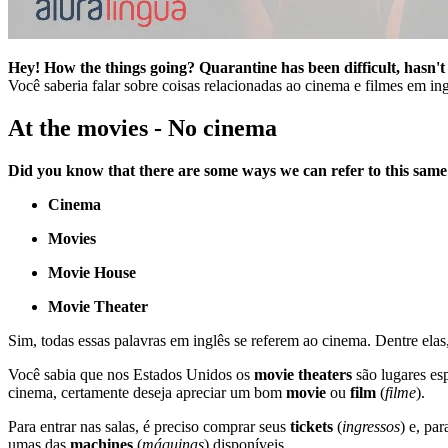
Hey! How the things going? Quarantine has been difficult, hasn't 
Você saberia falar sobre coisas relacionadas ao cinema e filmes em ing
At the movies - No cinema
Did you know that there are some ways we can refer to this same
Cinema
Movies
Movie House
Movie Theater
Sim, todas essas palavras em inglês se referem ao cinema. Dentre elas
Você sabia que nos Estados Unidos os
movie theaters
são lugares esp
cinema, certamente deseja apreciar um bom
movie
ou
film
(
filme
).
Para entrar nas salas, é preciso comprar seus
tickets
(
ingressos
) e, pa
umas das
machines
(
máquinas
) disponíveis.