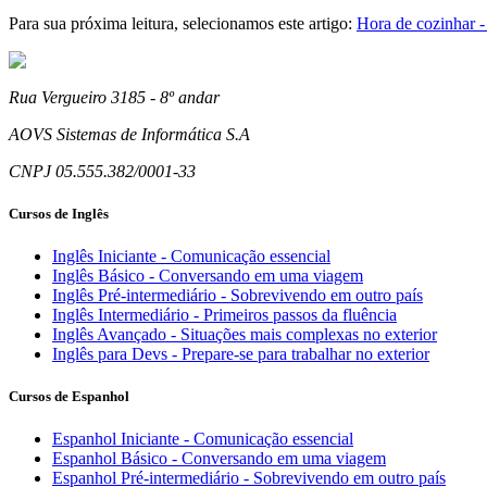
Para sua próxima leitura, selecionamos este artigo:
Hora de cozinhar -
Rua Vergueiro 3185 - 8º andar
AOVS Sistemas de Informática S.A
CNPJ 05.555.382/0001-33
Cursos de Inglês
Inglês Iniciante - Comunicação essencial
Inglês Básico - Conversando em uma viagem
Inglês Pré-intermediário - Sobrevivendo em outro país
Inglês Intermediário - Primeiros passos da fluência
Inglês Avançado - Situações mais complexas no exterior
Inglês para Devs - Prepare-se para trabalhar no exterior
Cursos de Espanhol
Espanhol Iniciante - Comunicação essencial
Espanhol Básico - Conversando em uma viagem
Espanhol Pré-intermediário - Sobrevivendo em outro país