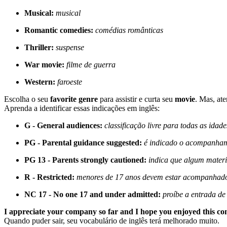
Musical:
musical
Romantic comedies:
comédias românticas
Thriller:
suspense
War movie:
filme de guerra
Western:
faroeste
Escolha o seu
favorite genre
para assistir e curta seu
movie
. Mas, at
Aprenda a identificar essas indicações em inglês:
G - General audiences:
classificação livre para todas as idade
PG - Parental guidance suggested:
é indicado o acompanhame
PG 13 - Parents strongly cautioned:
indica que algum materi
R - Restricted:
menores de 17 anos devem estar acompanhado 
NC 17 - No one 17 and under admitted:
proíbe a entrada de
I appreciate your company so far and I hope you enjoyed this co
Quando puder sair, seu vocabulário de inglês terá melhorado muito.