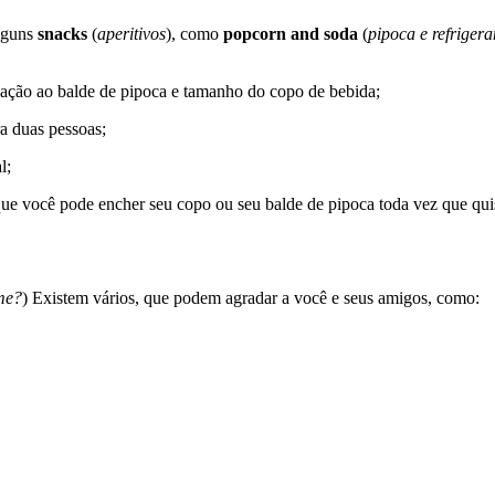
lguns
snacks
(
aperitivos
), como
popcorn and soda
(
pipoca e refrigera
lação ao balde de pipoca e tamanho do copo de bebida;
a duas pessoas;
l;
que você pode encher seu copo ou seu balde de pipoca toda vez que qui
lme?
) Existem vários, que podem agradar a você e seus amigos, como: