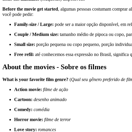
Before the movie get started
, algumas pessoas costumam comprar a
você pode pedir:
Family-size / Large:
pode ser a maior opção disponível, em re
Couple / Medium size:
tamanho médio de pipoca ou copo, par
Small size:
porção pequena ou copo pequeno, porção individua
Free refil:
até conhecemos essa expressão no Brasil, significa 
About the movies - Sobre os filmes
What is your favorite film genre?
(
Qual seu gênero preferido de fi
Action movie:
filme de ação
Cartoon:
desenho animado
Comedy:
comédia
Horror movie:
filme de terror
Love story:
romances