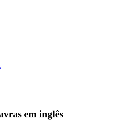
s
vras em inglês