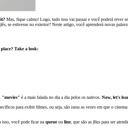
it?
Mas, fique calmo! Logo, tudo isso vai passar e você poderá rever se
lês, se estivesse no exterior? Neste artigo, você aprenderá novas palav
 place? Take a look:
,
"movies"
é a mais falada no dia a dia pelos os nativos.
Now, let's lea
ecíficos para exibir filmes, ou seja, são raras as vezes em que o cinem
ra isso, você pode ficar na
queue
ou
line
, que são as
filas
para ser atend