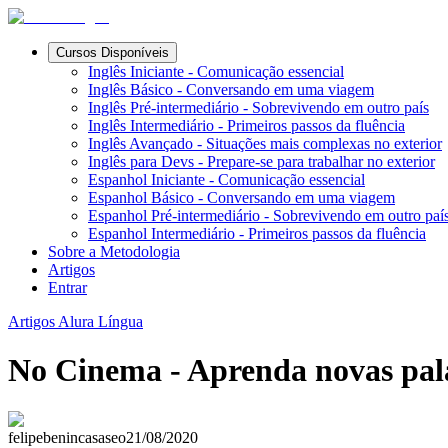
Cursos Disponíveis
Inglês Iniciante - Comunicação essencial
Inglês Básico - Conversando em uma viagem
Inglês Pré-intermediário - Sobrevivendo em outro país
Inglês Intermediário - Primeiros passos da fluência
Inglês Avançado - Situações mais complexas no exterior
Inglês para Devs - Prepare-se para trabalhar no exterior
Espanhol Iniciante - Comunicação essencial
Espanhol Básico - Conversando em uma viagem
Espanhol Pré-intermediário - Sobrevivendo em outro paí
Espanhol Intermediário - Primeiros passos da fluência
Sobre a Metodologia
Artigos
Entrar
Artigos Alura Língua
No Cinema - Aprenda novas pala
felipebenincasaseo
21/08/2020