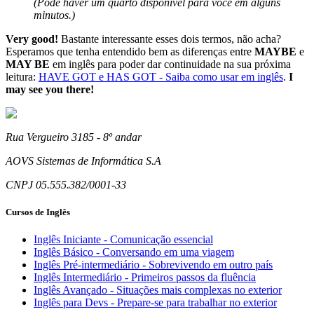
(Pode haver um quarto disponível para você em alguns
minutos.)
Very good!
Bastante interessante esses dois termos, não acha?
Esperamos que tenha entendido bem as diferenças entre
MAYBE
e
MAY BE
em inglês para poder dar continuidade na sua próxima
leitura:
HAVE GOT e HAS GOT - Saiba como usar em inglês
.
I
may see you there!
Rua Vergueiro 3185 - 8º andar
AOVS Sistemas de Informática S.A
CNPJ 05.555.382/0001-33
Cursos de Inglês
Inglês Iniciante - Comunicação essencial
Inglês Básico - Conversando em uma viagem
Inglês Pré-intermediário - Sobrevivendo em outro país
Inglês Intermediário - Primeiros passos da fluência
Inglês Avançado - Situações mais complexas no exterior
Inglês para Devs - Prepare-se para trabalhar no exterior