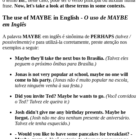
o termo
BE
, neste caso, pode ser o verbo principal ou auxiliar numa
frase.
Now, let's take a look at these terms in some contexts.
The use of MAYBE in English
-
O uso de MAYBE
em Inglês
A palavra
MAYBE
em inglês é sinônima de
PERHAPS
(talvez /
possivelmente)
e para utilizá-la corretamente, preste atenção nos
exemplos a seguir:
Maybe they'll take the next bus to Brasilia.
(Talvez eles
peguem o próximo ônibus para Brasília.)
Jonas is not very popular at school, maybe no one will
come to his party.
(Jonas não é muito popular na escola,
talvez ninguém venha à sua festa.)
Did you invite Ted? Maybe he wants to go.
(Você convidou
o Ted? Talvez ele queira ir.)
Josh didn't give me any birthday presents. Maybe he
forgot.
(Josh não me deu nenhum presente de aniversário.
Talvez ele tenha esquecido.)
- Would you like to have some pancakes for breakfast? -