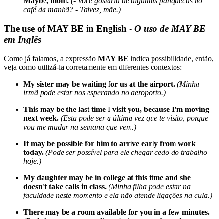
Maybe, mom.
(- Você gostaria de algumas panquecas no
café da manhã? - Talvez, mãe.)
The use of MAY BE in English
-
O uso de MAY BE
em Inglês
Como já falamos, a expressão
MAY BE
indica possibilidade, então,
veja como utilizá-la corretamente em diferentes contextos:
My sister may be waiting for us at the airport.
(Minha
irmã pode estar nos esperando no aeroporto.)
This may be the last time I visit you, because I'm moving
next week.
(Esta pode ser a última vez que te visito, porque
vou me mudar na semana que vem.)
It may be possible for him to arrive early from work
today.
(Pode ser possível para ele chegar cedo do trabalho
hoje.)
My daughter may be in college at this time and she
doesn't take calls in class.
(Minha filha pode estar na
faculdade neste momento e ela não atende ligações na aula.)
There may be a room available for you in a few minutes.