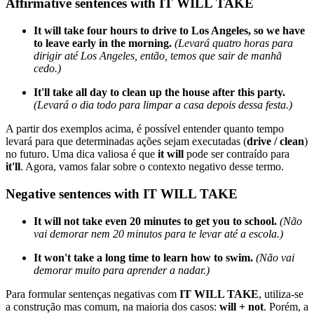
Affirmative sentences with IT WILL TAKE
It will take four hours to drive to Los Angeles, so we have
to leave early in the morning.
(Levará quatro horas para
dirigir até Los Angeles, então, temos que sair de manhã
cedo.)
It'll take all day to clean up the house after this party.
(Levará o dia todo para limpar a casa depois dessa festa.)
A partir dos exemplos acima, é possível entender quanto tempo
levará para que determinadas ações sejam executadas (
drive / clean
)
no futuro. Uma dica valiosa é que
it will
pode ser contraído para
it'll
. Agora, vamos falar sobre o contexto negativo desse termo.
Negative sentences with IT WILL TAKE
It will not take even 20 minutes to get you to school.
(Não
vai demorar nem 20 minutos para te levar até a escola.)
It won't take a long time to learn how to swim.
(Não vai
demorar muito para aprender a nadar.)
Para formular sentenças negativas com
IT WILL TAKE
, utiliza-se
a construção mas comum, na maioria dos casos:
will + not
. Porém, a