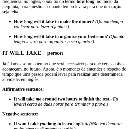
frequência, no inglês, o auxílio do termo
how long
, no início da
pergunta, para questionar quanto tempo levará para que uma ação
seja feita.
How long will it take to make the dinner?
(Quanto tempo
vai levar para fazer o jantar?)
How long will it take to organize your bedroom?
(Quanto
tempo levará para organizar o seu quarto?)
IT WILL TAKE + person
Já falamos sobre o tempo que será necessário para que certas coisas
aconteçam, no futuro. Agora, é o momento de entender a respeito do
tempo que uma pessoa poderá levar para realizar uma determinada
atividade, em inglês:
Affirmative sentence:
It will take
me
around two hours to finish the test.
(Eu
levarei cerca de duas horas para terminar a prova.)
Negative sentence:
It won't take
you
long to learn english.
(Não vai demorar
muito para você aprender inglês.)