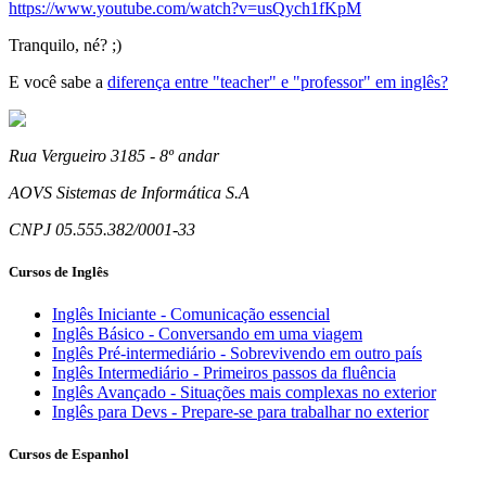
https://www.youtube.com/watch?v=usQych1fKpM
Tranquilo, né? ;)
E você sabe a
diferença entre "teacher" e "professor" em inglês?
Rua Vergueiro 3185 - 8º andar
AOVS Sistemas de Informática S.A
CNPJ 05.555.382/0001-33
Cursos de Inglês
Inglês Iniciante - Comunicação essencial
Inglês Básico - Conversando em uma viagem
Inglês Pré-intermediário - Sobrevivendo em outro país
Inglês Intermediário - Primeiros passos da fluência
Inglês Avançado - Situações mais complexas no exterior
Inglês para Devs - Prepare-se para trabalhar no exterior
Cursos de Espanhol