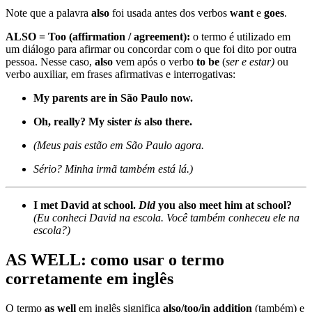
Note que a palavra
also
foi usada antes dos verbos
want
e
goes
.
ALSO = Too (affirmation / agreement):
o termo é utilizado em
um diálogo para afirmar ou concordar com o que foi dito por outra
pessoa. Nesse caso,
also
vem após o verbo
to be
(
ser e estar)
ou
verbo auxiliar, em frases afirmativas e interrogativas:
My parents are in São Paulo now.
Oh, really? My sister
is
also there.
(Meus pais estão em São Paulo agora.
Sério? Minha irmã também está lá.)
I met David at school.
Did
you also meet him at school?
(Eu conheci David na escola. Você também conheceu ele na
escola?)
AS WELL: como usar o termo
corretamente em inglês
O termo
as well
em inglês significa
also/too/in addition
(também) e