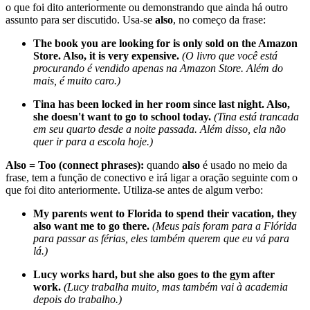
o que foi dito anteriormente ou demonstrando que ainda há outro
assunto para ser discutido. Usa-se
also
, no começo da frase:
The book you are looking for is only sold on the Amazon
Store. Also, it is very expensive.
(O livro que você está
procurando é vendido apenas na Amazon Store. Além do
mais, é muito caro.)
Tina has been locked in her room since last night. Also,
she doesn't want to go to school today.
(Tina está trancada
em seu quarto desde a noite passada. Além disso, ela não
quer ir para a escola hoje.)
Also = Too (connect phrases):
quando
also
é usado no meio da
frase, tem a função de conectivo e irá ligar a oração seguinte com o
que foi dito anteriormente. Utiliza-se antes de algum verbo:
My parents went to Florida to spend their vacation, they
also want me to go there.
(Meus pais foram para a Flórida
para passar as férias, eles também querem que eu vá para
lá.)
Lucy works hard, but she also goes to the gym after
work.
(Lucy trabalha muito, mas também vai à academia
depois do trabalho.)