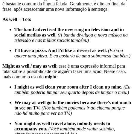
é bastante comum da língua falada. Geralmente, é dito ao final da
frase, após acrescentar uma nova informação à sentença:
As well = Too:
The band advertised the new song on television and in
social medias as well.
(A banda divulgou a nova música na
televisão e nas mídias sociais também.)
I'll have a pizza. And I'd like a dessert as well.
(Eu vou
querer uma pizza. E eu gostaria de uma sobremesa também.)
Might as well / may as well
: essa é uma expressão informal para
falar sobre a possibilidade de alguém fazer uma ação. Nesse caso,
mais comum o uso do
might
:
I might as well clean your room after I clean up mine.
(Eu
também poderia limpar seu quarto depois de limpar o meu.)
We may as well go to the movies because there’s not much
to see on TV.
(Nós também podemos ir ao cinema porque
não há muito para ver na TV.)
You might as well travel alone, nobody needs to
accompany you.
(Você também pode viajar sozinho,