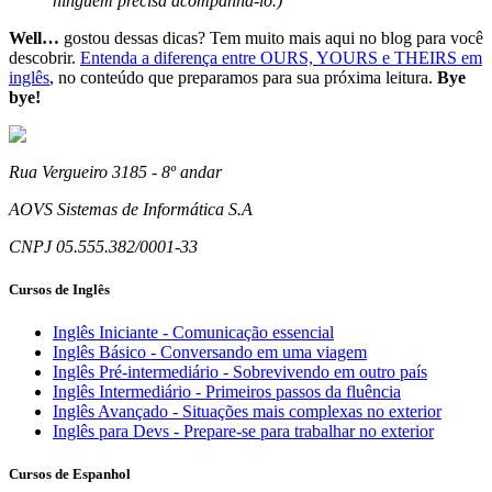
ninguém precisa acompanhá-lo.)
Well…
gostou dessas dicas? Tem muito mais aqui no blog para você
descobrir.
Entenda a diferença entre OURS, YOURS e THEIRS em
inglês
, no conteúdo que preparamos para sua próxima leitura.
Bye
bye!
Rua Vergueiro 3185 - 8º andar
AOVS Sistemas de Informática S.A
CNPJ 05.555.382/0001-33
Cursos de Inglês
Inglês Iniciante - Comunicação essencial
Inglês Básico - Conversando em uma viagem
Inglês Pré-intermediário - Sobrevivendo em outro país
Inglês Intermediário - Primeiros passos da fluência
Inglês Avançado - Situações mais complexas no exterior
Inglês para Devs - Prepare-se para trabalhar no exterior
Cursos de Espanhol