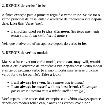
2. DEPOIS do verbo "to be"
A única exceção para a primeira regra é o verbo
to be
. Se ele for o
verbo principal da frase, então o advérbio de frequência virá
depois
dele.
Like this
(
desse jeito
):
I am often tired on Friday afternoon.
(
Eu frequentemente
estou cansado na sexta-feira à tarde.
)
Veja que o advérbio
often
aparece depois do verbo
to be
.
3. DEPOIS de verbos modais
Mas se a frase tiver um verbo modal, como
can
,
may
,
will
,
would
,
should
etc, o advérbio de frequência virá
depois
desse verbo modal
e
antes
do próximo verbo (e aí não importa mais se esse próximo
verbo for o
to be
ou não).
Take a look:
I will always love you.
(
Eu sempre vou te amar.
)
I can always be myself with my best friend.
(
Eu sempre
posso ser eu mesma com a minha melhor amiga.
)
Você reparou que nesses dois exemplos o advérbio
always
aparece
depois dos modais
will
e
can
, e antes dos verbos
love
e
be
?