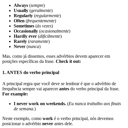
Always
(
sempre
)
Usually
(
geralmente
)
Regularly
(
regularmente
)
Often
(
frequentemente
)
Sometimes
(
às vezes
)
Occasionally
(
ocasionalmente
)
Hardly ever
(
dificilmente
)
Rarely
(
raramente
)
Never
(
nunca
)
Mas, como já dissemos, esses advérbios devem aparecer em
posições específicas da frase.
Check it out:
1. ANTES do verbo principal
A principal regra que você deve se lembrar é que o advérbio de
frequência sempre vai aparecer
antes
do verbo principal da frase.
For example:
I never work on weekends.
(
Eu nunca trabalho aos finais
de semana.
)
Neste exemplo, como
work
é o verbo principal, nós devemos
posicionar o advérbio
never
antes dele.