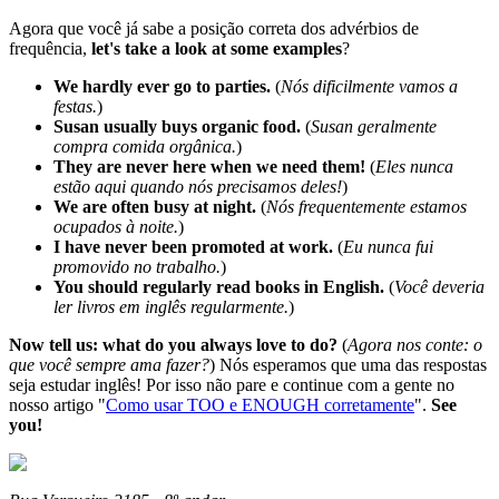
Agora que você já sabe a posição correta dos advérbios de
frequência,
let's take a look at some examples
?
We hardly ever go to parties.
(
Nós dificilmente vamos a
festas.
)
Susan usually buys organic food.
(
Susan geralmente
compra comida orgânica.
)
They are never here when we need them!
(
Eles nunca
estão aqui quando nós precisamos deles!
)
We are often busy at night.
(
Nós frequentemente estamos
ocupados à noite.
)
I have never been promoted at work.
(
Eu nunca fui
promovido no trabalho.
)
You should regularly read books in English.
(
Você deveria
ler livros em inglês regularmente.
)
Now tell us: what do you always love to do?
(
Agora nos conte: o
que você sempre ama fazer?
) Nós esperamos que uma das respostas
seja estudar inglês! Por isso não pare e continue com a gente no
nosso artigo "
Como usar TOO e ENOUGH corretamente
".
See
you!