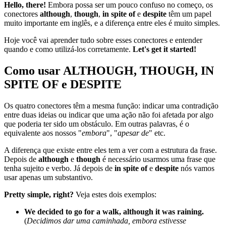
Hello, there!
Embora possa ser um pouco confuso no começo, os
conectores
although
,
though
,
in spite of
e
despite
têm um papel
muito importante em inglês, e a diferença entre eles é muito simples.
Hoje você vai aprender tudo sobre esses conectores e entender
quando e como utilizá-los corretamente.
Let's get it started!
Como usar ALTHOUGH, THOUGH, IN
SPITE OF e DESPITE
Os quatro conectores têm a mesma função: indicar uma contradição
entre duas ideias ou indicar que uma ação não foi afetada por algo
que poderia ter sido um obstáculo. Em outras palavras, é o
equivalente aos nossos "
embora
", "
apesar de
" etc.
A diferença que existe entre eles tem a ver com a estrutura da frase.
Depois de
although
e
though
é necessário usarmos uma frase que
tenha sujeito e verbo. Já depois de
in spite of
e
despite
nós vamos
usar apenas um substantivo.
Pretty simple, right?
Veja estes dois exemplos:
We decided to go for a walk, although it was raining.
(
Decidimos dar uma caminhada, embora estivesse