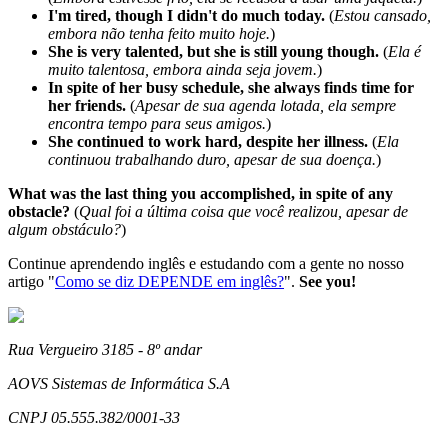
I'm tired, though I didn't do much today.
(
Estou cansado,
embora não tenha feito muito hoje.
)
She is very talented, but she is still young though.
(
Ela é
muito talentosa, embora ainda seja jovem.
)
In spite of her busy schedule, she always finds time for
her friends.
(
Apesar de sua agenda lotada, ela sempre
encontra tempo para seus amigos.
)
She continued to work hard, despite her illness.
(
Ela
continuou trabalhando duro, apesar de sua doença.
)
What was the last thing you accomplished, in spite of any
obstacle?
(
Qual foi a última coisa que você realizou, apesar de
algum obstáculo?
)
Continue aprendendo inglês e estudando com a gente no nosso
artigo "
Como se diz DEPENDE em inglês?
".
See you!
Rua Vergueiro 3185 - 8º andar
AOVS Sistemas de Informática S.A
CNPJ 05.555.382/0001-33