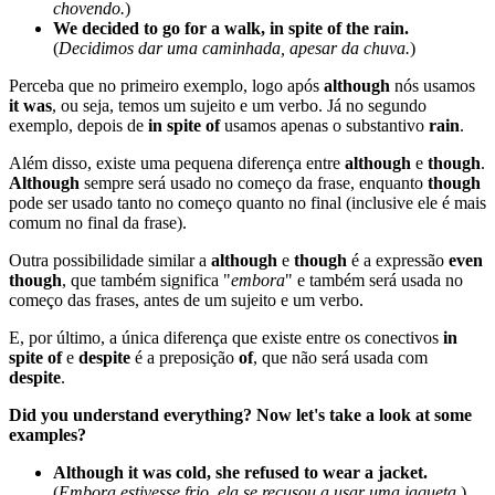
chovendo.
)
We decided to go for a walk, in spite of the rain.
(
Decidimos dar uma caminhada, apesar da chuva.
)
Perceba que no primeiro exemplo, logo após
although
nós usamos
it was
, ou seja, temos um sujeito e um verbo. Já no segundo
exemplo, depois de
in spite of
usamos apenas o substantivo
rain
.
Além disso, existe uma pequena diferença entre
although
e
though
.
Although
sempre será usado no começo da frase, enquanto
though
pode ser usado tanto no começo quanto no final (inclusive ele é mais
comum no final da frase).
Outra possibilidade similar a
although
e
though
é a expressão
even
though
, que também significa "
embora
" e também será usada no
começo das frases, antes de um sujeito e um verbo.
E, por último, a única diferença que existe entre os conectivos
in
spite of
e
despite
é a preposição
of
, que não será usada com
despite
.
Did you understand everything? Now let's take a look at some
examples?
Although it was cold, she refused to wear a jacket.
(
Embora estivesse frio, ela se recusou a usar uma jaqueta.
)