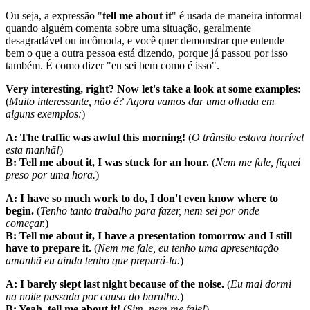
Ou seja, a expressão "
tell me about it
" é usada de maneira informal
quando alguém comenta sobre uma situação, geralmente
desagradável ou incômoda, e você quer demonstrar que entende
bem o que a outra pessoa está dizendo, porque já passou por isso
também. É como dizer "eu sei bem como é isso".
Very interesting, right? Now let's take a look at some examples:
(
Muito interessante, não é? Agora vamos dar uma olhada em
alguns exemplos:
)
A: The traffic was awful this morning!
(
O trânsito estava horrível
esta manhã!
)
B: Tell me about it, I was stuck for an hour.
(
Nem me fale, fiquei
preso por uma hora.
)
A: I have so much work to do, I don't even know where to
begin.
(
Tenho tanto trabalho para fazer, nem sei por onde
começar.
)
B: Tell me about it, I have a presentation tomorrow and I still
have to prepare it.
(
Nem me fale, eu tenho uma apresentação
amanhã eu ainda tenho que prepará-la.
)
A: I barely slept last night because of the noise.
(
Eu mal dormi
na noite passada por causa do barulho.
)
B: Yeah, tell me about it!
(
Sim, nem me fale!
)