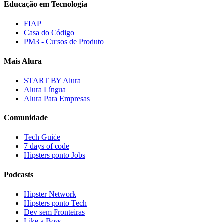
Educação em Tecnologia
FIAP
Casa do Código
PM3 - Cursos de Produto
Mais Alura
START BY Alura
Alura Língua
Alura Para Empresas
Comunidade
Tech Guide
7 days of code
Hipsters ponto Jobs
Podcasts
Hipster Network
Hipsters ponto Tech
Dev sem Fronteiras
Like a Boss