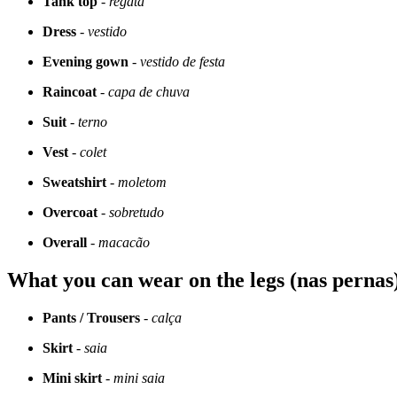
Tank top
-
regata
Dress
-
vestido
Evening gown
-
vestido de festa
Raincoat
-
capa de chuva
Suit
-
terno
Vest
-
colet
Sweatshirt
-
moletom
Overcoat
-
sobretudo
Overall
-
macacão
What you can wear on the legs (nas pernas
Pants / Trousers
-
calça
Skirt
-
saia
Mini skirt
-
mini saia