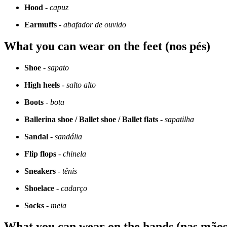
Hood
-
capuz
Earmuffs
-
abafador de ouvido
What you can wear on the feet (nos pés)
Shoe
-
sapato
High heels
-
salto alto
Boots
-
bota
Ballerina shoe / Ballet shoe / Ballet flats
-
sapatilha
Sandal
-
sandália
Flip flops
-
chinela
Sneakers
-
tênis
Shoelace
-
cadarço
Socks
-
meia
What you can wear on the hands (nas mãos