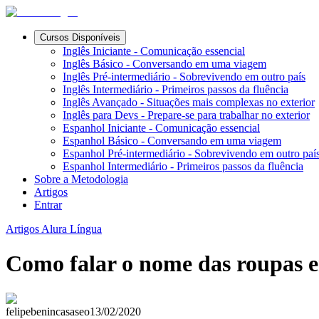
Cursos Disponíveis
Inglês Iniciante - Comunicação essencial
Inglês Básico - Conversando em uma viagem
Inglês Pré-intermediário - Sobrevivendo em outro país
Inglês Intermediário - Primeiros passos da fluência
Inglês Avançado - Situações mais complexas no exterior
Inglês para Devs - Prepare-se para trabalhar no exterior
Espanhol Iniciante - Comunicação essencial
Espanhol Básico - Conversando em uma viagem
Espanhol Pré-intermediário - Sobrevivendo em outro paí
Espanhol Intermediário - Primeiros passos da fluência
Sobre a Metodologia
Artigos
Entrar
Artigos Alura Língua
Como falar o nome das roupas e
felipebenincasaseo
13/02/2020