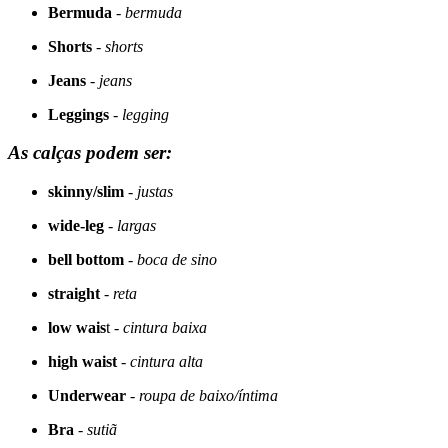
Bermuda
-
bermuda
Shorts
-
shorts
Jeans
-
jeans
Leggings
-
legging
As calças podem ser:
skinny/slim
-
justas
wide-leg
-
largas
bell bottom
-
boca de sino
straight
-
reta
low wais
t -
cintura baixa
high waist
-
cintura alta
Underwear
-
roupa de baixo/íntima
Bra
-
sutiã