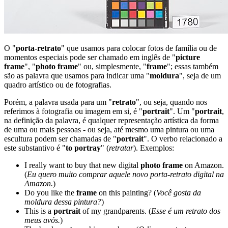
O "
porta-retrato
" que usamos para colocar fotos de família ou de
momentos especiais pode ser chamado em inglês de "
picture
frame
", "
photo frame
" ou, simplesmente, "
frame
"; essas também
são as palavra que usamos para indicar uma "
moldura
", seja de um
quadro artístico ou de fotografias.
Porém, a palavra usada para um "
retrato
", ou seja, quando nos
referimos à fotografia ou imagem em si, é "
portrait
". Um "
portrait
,
na definição da palavra, é qualquer representação artística da forma
de uma ou mais pessoas - ou seja, até mesmo uma pintura ou uma
escultura podem ser chamadas de "
portrait
". O verbo relacionado a
este substantivo é "
to portray
" (
retratar
). Exemplos:
I really want to buy that new digital
photo frame
on Amazon.
(
Eu quero muito comprar aquele novo porta-retrato digital na
Amazon.
)
Do you like the
frame
on this painting? (
Você gosta da
moldura dessa pintura?
)
This is a
portrait
of my grandparents. (
Esse é um retrato dos
meus avós.
)