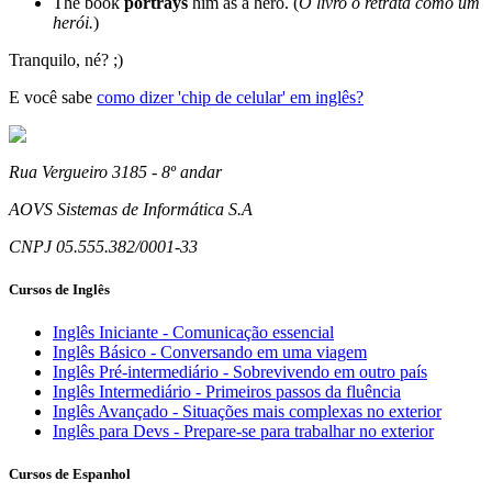
The book
portrays
him as a hero. (
O livro o retrata como um
herói.
)
Tranquilo, né? ;)
E você sabe
como dizer 'chip de celular' em inglês?
Rua Vergueiro 3185 - 8º andar
AOVS Sistemas de Informática S.A
CNPJ 05.555.382/0001-33
Cursos de Inglês
Inglês Iniciante - Comunicação essencial
Inglês Básico - Conversando em uma viagem
Inglês Pré-intermediário - Sobrevivendo em outro país
Inglês Intermediário - Primeiros passos da fluência
Inglês Avançado - Situações mais complexas no exterior
Inglês para Devs - Prepare-se para trabalhar no exterior
Cursos de Espanhol