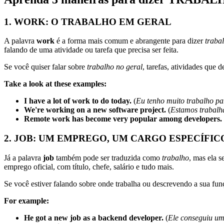
1. WORK: O TRABALHO EM GERAL
A palavra
work
é a forma mais comum e abrangente para dizer
traba
falando de uma atividade ou tarefa que precisa ser feita.
Se você quiser falar sobre
trabalho no geral
, tarefas, atividades que 
Take a look at these examples:
I have a lot of work to do today.
(
Eu tenho muito trabalho par
We're working on a new software project.
(
Estamos trabalh
Remote work has become very popular among developers.
2. JOB: UM EMPREGO, UM CARGO ESPECÍFIC
Já a palavra
job
também pode ser traduzida como
trabalho
, mas ela s
emprego oficial, com título, chefe, salário e tudo mais.
Se você estiver falando sobre onde trabalha ou descrevendo a sua fu
For example:
He got a new job as a backend developer.
(
Ele conseguiu um