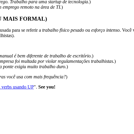
go. Trabalho para uma startup de tecnologia.
)
m emprego remoto na área de TI.
)
U MAIS FORMAL)
usada para se referir a
trabalho físico pesado
ou
esforço intenso
. Você 
lhistas).
anual é bem diferente de trabalho de escritório.
)
mpresa foi multada por violar regulamentações trabalhistas.
)
a ponte exigiu muito trabalho duro.
)
ras você usa com mais frequência?
)
l verbs usando UP
".
See you!