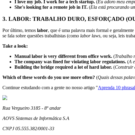
I love my job. I work for a tech startup.
(
Eu adoro meu empre
She's looking for a remote job in IT.
(
Ela está procurando u
3. LABOR: TRABALHO DURO, ESFORÇADO (O
Por último, temos
labor
, que é uma palavra mais formal e geralmente 
se fala sobre questões trabalhistas (como
labor laws
, ou seja, leis traba
Take a look:
Manual labor is very different from office work.
(
Trabalho m
The company was fined for violating labor regulations.
(
A e
Building the bridge required a lot of hard labor.
(
Construir 
Which of these words do you use more often?
(
Quais dessas palav
Continue estudando com a gente no nosso artigo "
Aprenda 10 phrasa
Rua Vergueiro 3185 - 8º andar
AOVS Sistemas de Informática S.A
CNPJ 05.555.382/0001-33