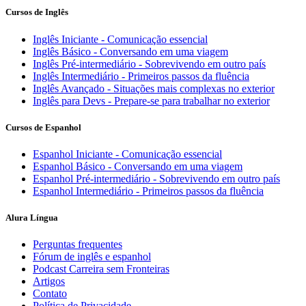
Cursos de Inglês
Inglês Iniciante - Comunicação essencial
Inglês Básico - Conversando em uma viagem
Inglês Pré-intermediário - Sobrevivendo em outro país
Inglês Intermediário - Primeiros passos da fluência
Inglês Avançado - Situações mais complexas no exterior
Inglês para Devs - Prepare-se para trabalhar no exterior
Cursos de Espanhol
Espanhol Iniciante - Comunicação essencial
Espanhol Básico - Conversando em uma viagem
Espanhol Pré-intermediário - Sobrevivendo em outro país
Espanhol Intermediário - Primeiros passos da fluência
Alura Língua
Perguntas frequentes
Fórum de inglês e espanhol
Podcast Carreira sem Fronteiras
Artigos
Contato
Política de Privacidade