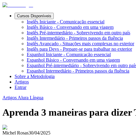
Cursos Disponíveis
Inglês Iniciante - Comunicação essencial
Inglês Básico - Conversando em uma viagem
Inglês Pré-intermediário - Sobrevivendo em outro país
Inglês Intermediário - Primeiros passos da fluência
Inglês Avançado - Situações mais complexas no exterior
Inglês para Devs - Prepare-se para trabalhar no exterior
Espanhol Iniciante - Comunicação essencial
Espanhol Básico - Conversando em uma viagem
Espanhol Pré-intermediário - Sobrevivendo em outro paí
Espanhol Intermediário - Primeiros passos da fluência
Sobre a Metodologia
Artigos
Entrar
Artigos Alura Língua
Aprenda 3 maneiras para dize
Michel Rosas
30/04/2025