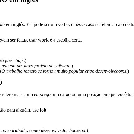
lho
em inglês. Ela pode ser um verbo, e nesse caso se refere ao ato de
devem ser feitas, usar
work
é a escolha certa.
a fazer hoje.
)
ando em um novo projeto de software.
)
(
O trabalho remoto se tornou muito popular entre desenvolvedores.
)
O
e refere mais a um
emprego
, um cargo ou uma posição em que você tra
nção para alguém, use
job
.
 novo trabalho como desenvolvedor backend.
)