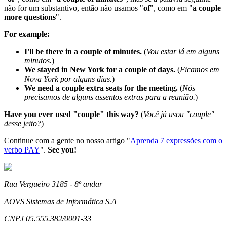
não for um substantivo, então não usamos "
of
", como em "
a couple
more questions
".
For example:
I'll be there in a couple of minutes.
(
Vou estar lá em alguns
minutos.
)
We stayed in New York for a couple of days.
(
Ficamos em
Nova York por alguns dias.
)
We need a couple extra seats for the meeting.
(
Nós
precisamos de alguns assentos extras para a reunião.
)
Have you ever used "couple" this way?
(
Você já usou "couple"
desse jeito?
)
Continue com a gente no nosso artigo "
Aprenda 7 expressões com o
verbo PAY
".
See you!
Rua Vergueiro 3185 - 8º andar
AOVS Sistemas de Informática S.A
CNPJ 05.555.382/0001-33