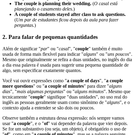
The couple is planning their wedding.
(
O casal está
planejando o casamento deles.
)
A couple of students stayed after class to ask questions.
(
Um par de estudantes ficou depois da aula para fazer
perguntas.
)
2. Para falar de pequenas quantidades
Além de significar "
par
" ou "
casal
", "
couple
" também é muito
usada de forma mais flexível para indicar "
alguns
" ou "
uns poucos
".
Mesmo que originalmente se refira a duas unidades, no inglês do dia
a dia essa palavra é usada para sugerir uma pequena quantidade de
algo, sem especificar exatamente quantos.
Você vai ouvir expressões como "
a couple of days
", "
a couple
more questions
" ou "
a couple of minutes
" para dizer "
alguns
dias
", "
mais algumas perguntas
" ou "
alguns minutos
". Mesmo que
tecnicamente "
couple
" signifique "duas unidades", no uso real do
inglês as pessoas geralmente usam como sinônimo de "
alguns
", e o
contexto ajuda a entender se são dois ou poucos.
Observe também a estrutura dessa expressão: nós sempre vamos
usar "
a couple
", e o "
of
" vai depender da palavra que vier depois.
Se for um substantivo (ou seja, um objeto), é obrigatório o uso de
"
of
", como em "
a couple of minutes
", mas se a palavra seguinte