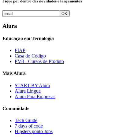
Fique por dentro das novidades e lançamentos
OK
Alura
Educação em Tecnologia
FIAP
Casa do Código
PM3 - Cursos de Produto
Mais Alura
START BY Alura
Alura Língua
Alura Para Empresas
Comunidade
Tech Guide
7 days of code
Hipsters ponto Jobs