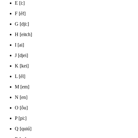
E [i:]
F [éf]
G [dji:]
H [eitch]
I [ai]
J [djei]
K [kei]
L [él]
M [em]
N [en]
O [ôu]
P [pi:]
Q [quiú]