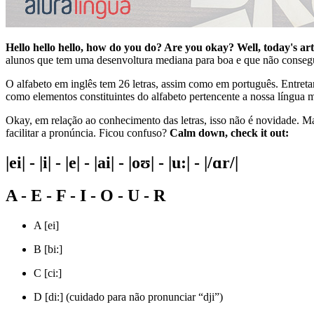
Hello hello hello, how do you do? Are you okay? Well, today's art
alunos que tem uma desenvoltura mediana para boa e que não consegu
O alfabeto em inglês tem 26 letras, assim como em português. Entreta
como elementos constituintes do alfabeto pertencente a nossa língua 
Okay, em relação ao conhecimento das letras, isso não é novidade. 
facilitar a pronúncia. Ficou confuso?
Calm down, check it out:
|ei| - |i| - |e| - |ai| - |oʊ| - |u:| - |/ɑr/|
A - E - F - I - O - U - R
A [ei]
B [bi:]
C [ci:]
D [di:] (cuidado para não pronunciar “dji”)