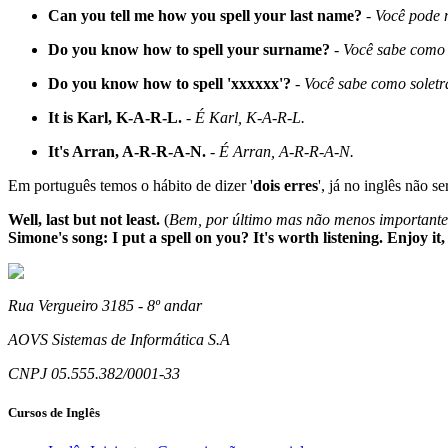
Can you tell me how you spell your last name?
-
Você pode 
Do you know how to spell your surname?
-
Você sabe como 
Do you know how to spell 'xxxxxx'?
-
Você sabe como soletra
It is Karl, K-A-R-L.
-
É Karl, K-A-R-L.
It's Arran, A-R-R-A-N.
-
É Arran, A-R-R-A-N.
Em português temos o hábito de dizer '
dois erres
', já no inglês não s
Well, last but not least.
(
Bem, por último mas não menos importante
Simone's song: I put a spell on you? It's worth listening. Enjoy it,
Rua Vergueiro 3185 - 8º andar
AOVS Sistemas de Informática S.A
CNPJ 05.555.382/0001-33
Cursos de Inglês