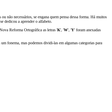
s ou não necessários, se engana quem pensa dessa forma. Há muitos
e dedicou a aprender o alfabeto.
Nova Reforma Ortográfica as letras '
K
', '
W
', '
Y
' foram anexadas
m um fonema, mas podemos dividi-las em algumas categorias para