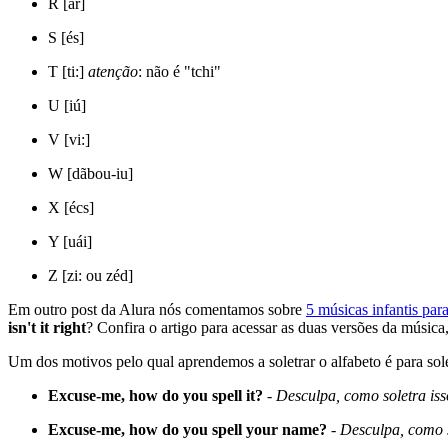
R [ar]
S [és]
T [ti:]
atenção
: não é "tchi"
U [iú]
V [vi:]
W [dãbou-iu]
X [écs]
Y [uái]
Z [zi: ou zéd]
Em outro post da Alura nós comentamos sobre
5 músicas infantis par
isn't it right
? Confira o artigo para acessar as duas versões da músi
Um dos motivos pelo qual aprendemos a soletrar o alfabeto é para sole
Excuse-me, how do you spell it?
-
Desculpa, como soletra is
Excuse-me, how do you spell your name?
-
Desculpa, como 