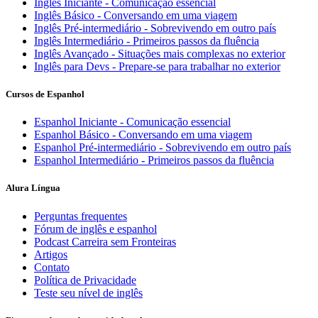
Inglês Iniciante - Comunicação essencial
Inglês Básico - Conversando em uma viagem
Inglês Pré-intermediário - Sobrevivendo em outro país
Inglês Intermediário - Primeiros passos da fluência
Inglês Avançado - Situações mais complexas no exterior
Inglês para Devs - Prepare-se para trabalhar no exterior
Cursos de Espanhol
Espanhol Iniciante - Comunicação essencial
Espanhol Básico - Conversando em uma viagem
Espanhol Pré-intermediário - Sobrevivendo em outro país
Espanhol Intermediário - Primeiros passos da fluência
Alura Língua
Perguntas frequentes
Fórum de inglês e espanhol
Podcast Carreira sem Fronteiras
Artigos
Contato
Política de Privacidade
Teste seu nível de inglês