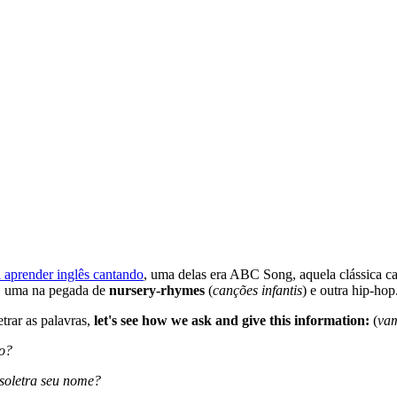
a aprender inglês cantando
, uma delas era ABC Song, aquela clássica can
ca, uma na pegada de
nursery-rhymes
(
canções infantis
) e outra hip-ho
trar as palavras,
let's see how we ask and give this information:
(
vam
so?
soletra seu nome?