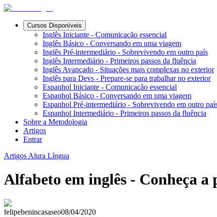
Cursos Disponíveis
Inglês Iniciante - Comunicação essencial
Inglês Básico - Conversando em uma viagem
Inglês Pré-intermediário - Sobrevivendo em outro país
Inglês Intermediário - Primeiros passos da fluência
Inglês Avançado - Situações mais complexas no exterior
Inglês para Devs - Prepare-se para trabalhar no exterior
Espanhol Iniciante - Comunicação essencial
Espanhol Básico - Conversando em uma viagem
Espanhol Pré-intermediário - Sobrevivendo em outro paí
Espanhol Intermediário - Primeiros passos da fluência
Sobre a Metodologia
Artigos
Entrar
Artigos Alura Língua
Alfabeto em inglês - Conheça a 
felipebenincasaseo
08/04/2020