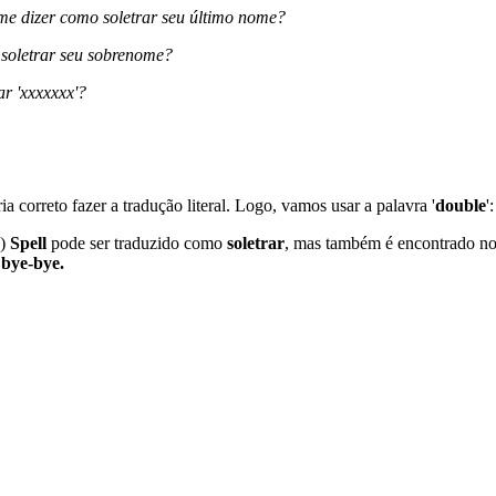
me dizer como soletrar seu último nome?
soletrar seu sobrenome?
r 'xxxxxxx'?
eria correto fazer a tradução literal. Logo, vamos usar a palavra '
double
'
)
Spell
pode ser traduzido como
soletrar
, mas também é encontrado no
 bye-bye.