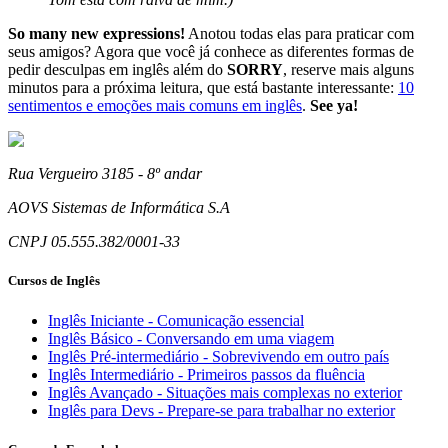
So many new expressions!
Anotou todas elas para praticar com
seus amigos? Agora que você já conhece as diferentes formas de
pedir desculpas em inglês além do
SORRY
, reserve mais alguns
minutos para a próxima leitura, que está bastante interessante:
10
sentimentos e emoções mais comuns em inglês
.
See ya!
Rua Vergueiro 3185 - 8º andar
AOVS Sistemas de Informática S.A
CNPJ 05.555.382/0001-33
Cursos de Inglês
Inglês Iniciante - Comunicação essencial
Inglês Básico - Conversando em uma viagem
Inglês Pré-intermediário - Sobrevivendo em outro país
Inglês Intermediário - Primeiros passos da fluência
Inglês Avançado - Situações mais complexas no exterior
Inglês para Devs - Prepare-se para trabalhar no exterior