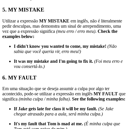
5. MY MISTAKE
Utilizar a expressão
MY MISTAKE
em inglês, não é literalmente
pedir desculpas, mas demonstra um sinal de arrependimento, uma
vez que a expressão significa
(meu erro / erro meu)
.
Check the
examples below:
I didn't know you wanted to come, my mistake!
(Não
sabia que você queria vir, erro meu!)
It was my mistake and I'm going to fix it.
(Foi meu erro e
vou consertá-lo.)
6. MY FAULT
Em uma situação que se deseja assumir a culpa por algo ter
acontecido, pode-se utilizar a expressão em inglês
MY FAULT
que
significa
(minha culpa / minha falha)
.
See the following examples:
If Jake gets late for class it will be my fault.
(Se Jake
chegar atrasado para a aula, será minha culpa.)
It's my fault that Tom is mad at me.
(É minha culpa que
Tom está com raiva de mim.)