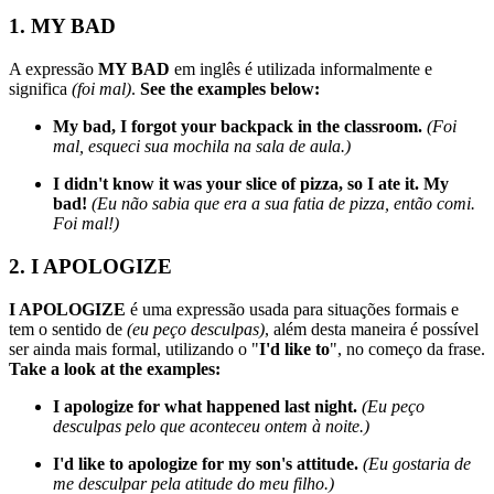
1. MY BAD
A expressão
MY BAD
em inglês é utilizada informalmente e
significa
(foi mal)
.
See the examples below:
My bad, I forgot your backpack in the classroom.
(Foi
mal, esqueci sua mochila na sala de aula.)
I didn't know it was your slice of pizza, so I ate it. My
bad!
(Eu não sabia que era a sua fatia de pizza, então comi.
Foi mal!)
2. I APOLOGIZE
I APOLOGIZE
é uma expressão usada para situações formais e
tem o sentido de
(eu peço desculpas)
, além desta maneira é possível
ser ainda mais formal, utilizando o "
I'd like to
", no começo da frase.
Take a look at the examples:
I apologize for what happened last night.
(Eu peço
desculpas pelo que aconteceu ontem à noite.)
I'd like to apologize for my son's attitude.
(Eu gostaria de
me desculpar pela atitude do meu filho.)