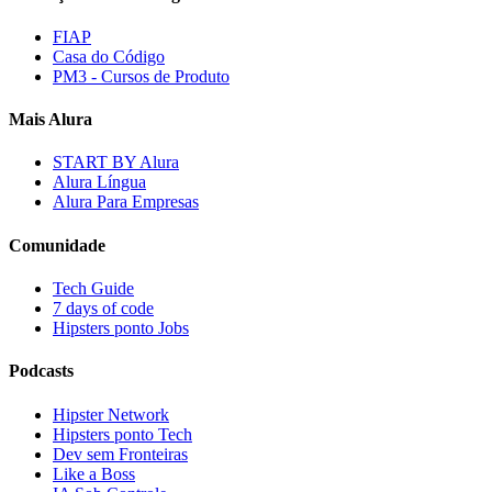
FIAP
Casa do Código
PM3 - Cursos de Produto
Mais Alura
START BY Alura
Alura Língua
Alura Para Empresas
Comunidade
Tech Guide
7 days of code
Hipsters ponto Jobs
Podcasts
Hipster Network
Hipsters ponto Tech
Dev sem Fronteiras
Like a Boss