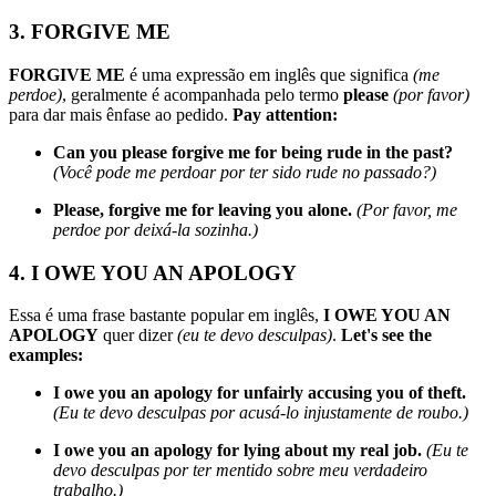
3. FORGIVE ME
FORGIVE ME
é uma expressão em inglês que significa
(me
perdoe)
, geralmente é acompanhada pelo termo
please
(por favor)
para dar mais ênfase ao pedido.
Pay attention:
Can you please forgive me for being rude in the past?
(Você pode me perdoar por ter sido rude no passado?)
Please, forgive me for leaving you alone.
(Por favor, me
perdoe por deixá-la sozinha.)
4. I OWE YOU AN APOLOGY
Essa é uma frase bastante popular em inglês,
I OWE YOU AN
APOLOGY
quer dizer
(eu te devo desculpas)
.
Let's see the
examples:
I owe you an apology for unfairly accusing you of theft.
(Eu te devo desculpas por acusá-lo injustamente de roubo.)
I owe you an apology for lying about my real job.
(Eu te
devo desculpas por ter mentido sobre meu verdadeiro
trabalho.)