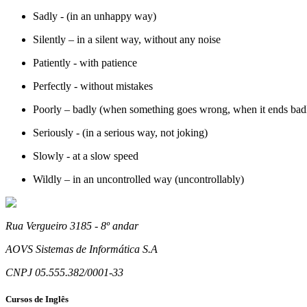
Sadly - (in an unhappy way)
Silently – in a silent way, without any noise
Patiently - with patience
Perfectly - without mistakes
Poorly – badly (when something goes wrong, when it ends bad
Seriously - (in a serious way, not joking)
Slowly - at a slow speed
Wildly – in an uncontrolled way (uncontrollably)
Rua Vergueiro 3185 - 8º andar
AOVS Sistemas de Informática S.A
CNPJ 05.555.382/0001-33
Cursos de Inglês