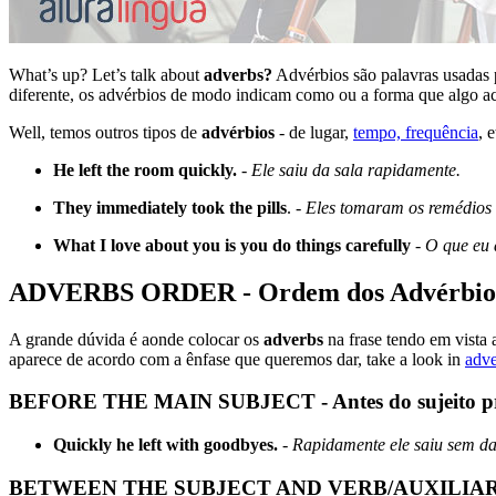
What’s up? Let’s talk about
adverbs?
Advérbios são palavras usadas 
diferente, os advérbios de modo indicam como ou a forma que algo a
Well, temos outros tipos de
advérbios
- de lugar,
tempo, frequência
, 
He left the room quickly.
-
Ele saiu da sala rapidamente.
They immediately took the pills
. -
Eles tomaram os remédios
What I love about you is you do things carefully
-
O que eu 
ADVERBS ORDER - Ordem dos Advérbio
A grande dúvida é aonde colocar os
adverbs
na frase tendo em vista a
aparece de acordo com a ênfase que queremos dar, take a look in
adve
BEFORE THE MAIN SUBJECT - Antes do sujeito pr
Quickly he left with goodbyes.
-
Rapidamente ele saiu sem da
BETWEEN THE SUBJECT AND VERB/AUXILIARY - Ent