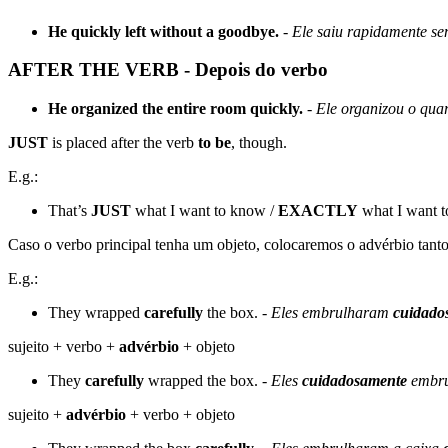
He quickly left without a goodbye.
-
Ele saiu rapidamente se
AFTER THE VERB - Depois do verbo
He organized the entire room quickly.
-
Ele organizou o quar
JUST
is placed after the verb
to be
, though.
E.g.:
That’s
JUST
what I want to know /
EXACTLY
what I want t
Caso o verbo principal tenha um objeto, colocaremos o advérbio tant
E.g.:
They wrapped
carefully
the box. -
Eles embrulharam
cuidado
sujeito + verbo +
advérbio
+ objeto
They
carefully
wrapped the box. -
Eles
cuidadosamente
embru
sujeito +
advérbio
+ verbo + objeto