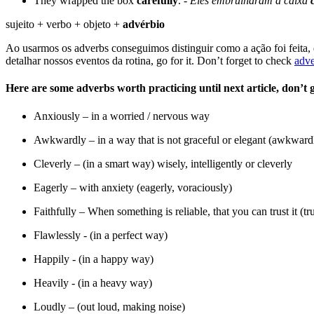
They wrapped the box
carefully
. -
Eles embrulharam a caixa
sujeito + verbo + objeto +
advérbio
Ao usarmos os adverbs conseguimos distinguir como a ação foi feita,
detalhar nossos eventos da rotina, go for it. Don’t forget to check
adve
Here are some adverbs worth practicing until next article, don’t 
Anxiously – in a worried / nervous way
Awkwardly – in a way that is not graceful or elegant (awkwar
Cleverly – (in a smart way) wisely, intelligently or cleverly
Eagerly – with anxiety (eagerly, voraciously)
Faithfully – When something is reliable, that you can trust it (tr
Flawlessly - (in a perfect way)
Happily - (in a happy way)
Heavily - (in a heavy way)
Loudly – (out loud, making noise)