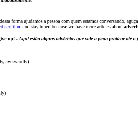
cuidadosamente
.
 dessa forma ajudamos a pessoa com quem estamos conversando, aguçamo
rbs of time
and stay tuned because we have more articles about
adver
give up! -
Aqui estão alguns advérbios que vale a pena praticar até o 
dly, awkwardly)
uly)