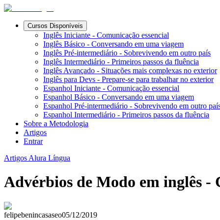
Cursos Disponíveis
Inglês Iniciante - Comunicação essencial
Inglês Básico - Conversando em uma viagem
Inglês Pré-intermediário - Sobrevivendo em outro país
Inglês Intermediário - Primeiros passos da fluência
Inglês Avançado - Situações mais complexas no exterior
Inglês para Devs - Prepare-se para trabalhar no exterior
Espanhol Iniciante - Comunicação essencial
Espanhol Básico - Conversando em uma viagem
Espanhol Pré-intermediário - Sobrevivendo em outro paí
Espanhol Intermediário - Primeiros passos da fluência
Sobre a Metodologia
Artigos
Entrar
Artigos Alura Língua
Advérbios de Modo em inglês - 
felipebenincasaseo
05/12/2019