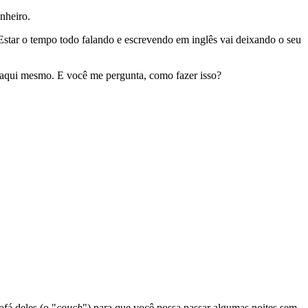
nheiro.
 Estar o tempo todo falando e escrevendo em inglês vai deixando o seu
o aqui mesmo. E você me pergunta, como fazer isso?
fá deles (o "
couch
") para que você possa passar algumas noites sem