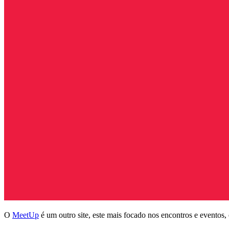
O
MeetUp
é um outro site, este mais focado nos encontros e eventos,