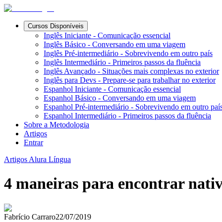
Cursos Disponíveis
Inglês Iniciante - Comunicação essencial
Inglês Básico - Conversando em uma viagem
Inglês Pré-intermediário - Sobrevivendo em outro país
Inglês Intermediário - Primeiros passos da fluência
Inglês Avançado - Situações mais complexas no exterior
Inglês para Devs - Prepare-se para trabalhar no exterior
Espanhol Iniciante - Comunicação essencial
Espanhol Básico - Conversando em uma viagem
Espanhol Pré-intermediário - Sobrevivendo em outro paí
Espanhol Intermediário - Primeiros passos da fluência
Sobre a Metodologia
Artigos
Entrar
Artigos Alura Língua
4 maneiras para encontrar nativ
Fabrício Carraro
22/07/2019