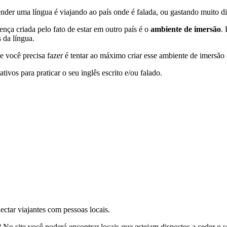
nder uma língua é viajando ao país onde é falada, ou gastando muito di
ença criada pelo fato de estar em outro país é o
ambiente de imersão
.
 da língua.
e você precisa fazer é tentar ao máximo criar esse ambiente de imersã
ivos para praticar o seu inglês escrito e/ou falado.
ectar viajantes com pessoas locais.
 site você poderá encontrar locais que estejam dispostos a ceder o so