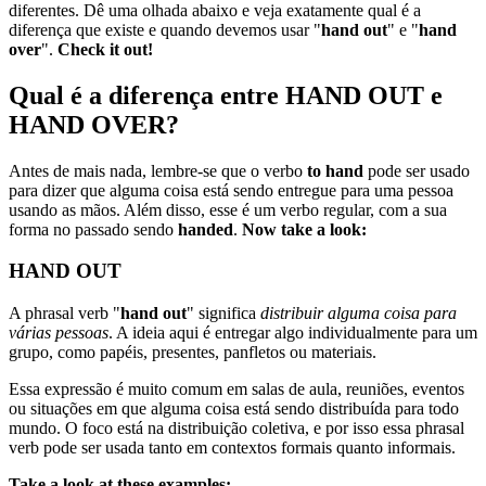
diferentes. Dê uma olhada abaixo e veja exatamente qual é a
diferença que existe e quando devemos usar "
hand out
" e "
hand
over
".
Check it out!
Qual é a diferença entre HAND OUT e
HAND OVER?
Antes de mais nada, lembre-se que o verbo
to hand
pode ser usado
para dizer que alguma coisa está sendo entregue para uma pessoa
usando as mãos. Além disso, esse é um verbo regular, com a sua
forma no passado sendo
handed
.
Now take a look:
HAND OUT
A phrasal verb "
hand out
" significa
distribuir alguma coisa para
várias pessoas
. A ideia aqui é entregar algo individualmente para um
grupo, como papéis, presentes, panfletos ou materiais.
Essa expressão é muito comum em salas de aula, reuniões, eventos
ou situações em que alguma coisa está sendo distribuída para todo
mundo. O foco está na distribuição coletiva, e por isso essa phrasal
verb pode ser usada tanto em contextos formais quanto informais.
Take a look at these examples: