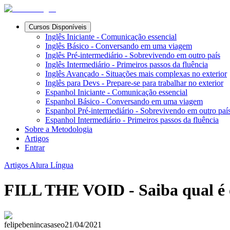
Cursos Disponíveis
Inglês Iniciante - Comunicação essencial
Inglês Básico - Conversando em uma viagem
Inglês Pré-intermediário - Sobrevivendo em outro país
Inglês Intermediário - Primeiros passos da fluência
Inglês Avançado - Situações mais complexas no exterior
Inglês para Devs - Prepare-se para trabalhar no exterior
Espanhol Iniciante - Comunicação essencial
Espanhol Básico - Conversando em uma viagem
Espanhol Pré-intermediário - Sobrevivendo em outro paí
Espanhol Intermediário - Primeiros passos da fluência
Sobre a Metodologia
Artigos
Entrar
Artigos Alura Língua
FILL THE VOID - Saiba qual é o 
felipebenincasaseo
21/04/2021