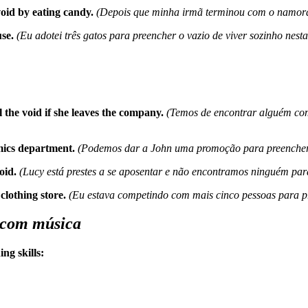
void by eating candy.
(Depois que minha irmã terminou com o namorad
use.
(Eu adotei três gatos para preencher o vazio de viver sozinho nesta
l the void if she leaves the company.
(Temos de encontrar alguém com
omics department.
(Podemos dar a John uma promoção para preencher
oid.
(Lucy está prestes a se aposentar e não encontramos ninguém par
clothing store.
(Eu estava competindo com mais cinco pessoas para pr
 com música
ning skills: