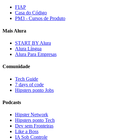
FIAP
Casa do Código
PM3 - Cursos de Produto
Mais Alura
START BY Alura
Alura Língua
Alura Para Empresas
Comunidade
Tech Guide
7 days of code
Hipsters ponto Jobs
Podcasts
Hipster Network
Hipsters ponto Tech
Dev sem Fronteiras
Like a Boss
IA Sob Controle