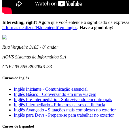
Interesting, right?
Agora que você entende o significado da express
5 formas de dizer 'Não entendi' em inglês
.
Have a good day!
Rua Vergueiro 3185 - 8º andar
AOVS Sistemas de Informática S.A
CNPJ 05.555.382/0001-33
Cursos de Inglês
Inglês Iniciante - Comunicação essencial
Inglês Básico - Conversando em uma viagem
Inglês Pré-intermediário - Sobrevivendo em outro país
Inglês Intermediário - Primeiros passos da fluência
Inglês Avançado - Situações mais complexas no exterior
Inglês para Devs - Prepare-se para trabalhar no exterior
Cursos de Espanhol