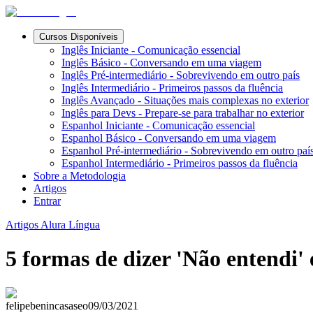
Cursos Disponíveis
Inglês Iniciante - Comunicação essencial
Inglês Básico - Conversando em uma viagem
Inglês Pré-intermediário - Sobrevivendo em outro país
Inglês Intermediário - Primeiros passos da fluência
Inglês Avançado - Situações mais complexas no exterior
Inglês para Devs - Prepare-se para trabalhar no exterior
Espanhol Iniciante - Comunicação essencial
Espanhol Básico - Conversando em uma viagem
Espanhol Pré-intermediário - Sobrevivendo em outro paí
Espanhol Intermediário - Primeiros passos da fluência
Sobre a Metodologia
Artigos
Entrar
Artigos Alura Língua
5 formas de dizer 'Não entendi' 
felipebenincasaseo
09/03/2021