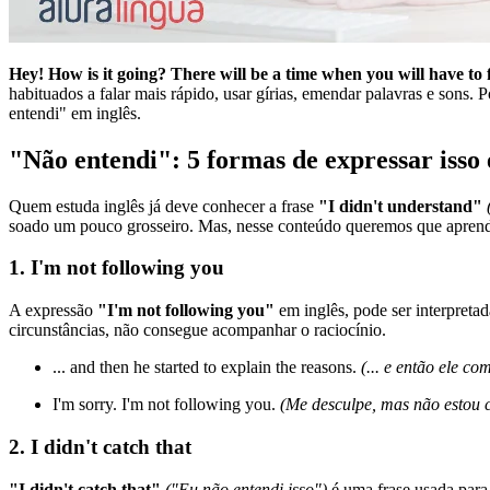
Hey! How is it going? There will be a time when you will have to
habituados a falar mais rápido, usar gírias, emendar palavras e sons.
entendi" em inglês.
"Não entendi": 5 formas de expressar isso 
Quem estuda inglês já deve conhecer a frase
"I didn't understand"
soado um pouco grosseiro. Mas, nesse conteúdo queremos que aprenda
1. I'm not following you
A expressão
"I'm not following you"
em inglês, pode ser interpret
circunstâncias, não consegue acompanhar o raciocínio.
... and then he started to explain the reasons.
(... e então ele co
I'm sorry. I'm not following you.
(Me desculpe, mas não estou 
2. I didn't catch that
"I didn't catch that"
("Eu não entendi isso")
é uma frase usada para 