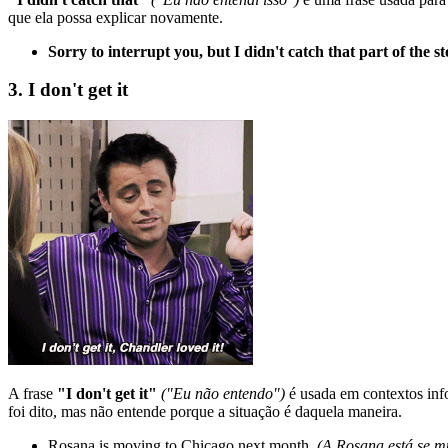
que ela possa explicar novamente.
Sorry to interrupt you, but I didn't catch that part of the st
3. I don't get it
A frase
"I don't get it"
("Eu não entendo")
é usada em contextos info
foi dito, mas não entende porque a situação é daquela maneira.
Rosana is moving to Chicago next month.
(A Rosana está se 