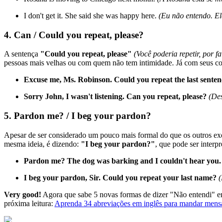
I don't get it. She said she was happy here.
(Eu não entendo. Ela
4. Can / Could you repeat, please?
A sentença
"Could you repeat, please"
(Você poderia repetir, por f
pessoas mais velhas ou com quem não tem intimidade. Já com seus col
Excuse me, Ms. Robinson. Could you repeat the last senten
Sorry John, I wasn't listening. Can you repeat, please?
(Des
5. Pardon me? / I beg your pardon?
Apesar de ser considerado um pouco mais formal do que os outros exe
mesma ideia, é dizendo:
"I beg your pardon?"
, que pode ser interp
Pardon me? The dog was barking and I couldn't hear you.
I beg your pardon, Sir. Could you repeat your last name?
(
Very good!
Agora que sabe 5 novas formas de dizer "Não entendi" em
próxima leitura:
Aprenda 34 abreviações em inglês para mandar mens