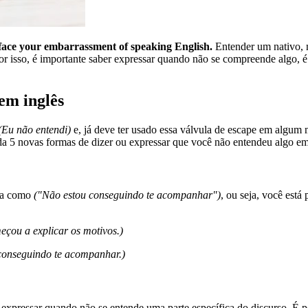
 face your embarrassment of speaking English.
Entender um nativo, m
 Por isso, é importante saber expressar quando não se compreende algo,
em inglês
(Eu não entendi)
e, já deve ter usado essa válvula de escape em algu
 5 novas formas de dizer ou expressar que você não entendeu algo em
ada como
("Não estou conseguindo te acompanhar")
, ou seja, você está
meçou a explicar os motivos.)
conseguindo te acompanhar.)
expressar quando não se entende uma parte específica do discurso. É po