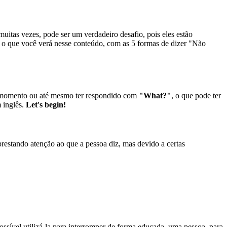
uitas vezes, pode ser um verdadeiro desafio, pois eles estão
 é o que você verá nesse conteúdo, com as 5 formas de dizer "Não
m momento ou até mesmo ter respondido com
"What?"
, o que pode ter
 inglês.
Let's begin!
 prestando atenção ao que a pessoa diz, mas devido a certas
ssível utilizá-la para interromper de forma educada, uma pessoa, para