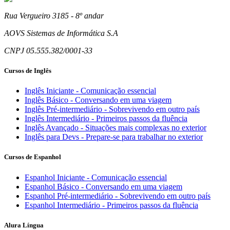
Rua Vergueiro 3185 - 8º andar
AOVS Sistemas de Informática S.A
CNPJ 05.555.382/0001-33
Cursos de Inglês
Inglês Iniciante - Comunicação essencial
Inglês Básico - Conversando em uma viagem
Inglês Pré-intermediário - Sobrevivendo em outro país
Inglês Intermediário - Primeiros passos da fluência
Inglês Avançado - Situações mais complexas no exterior
Inglês para Devs - Prepare-se para trabalhar no exterior
Cursos de Espanhol
Espanhol Iniciante - Comunicação essencial
Espanhol Básico - Conversando em uma viagem
Espanhol Pré-intermediário - Sobrevivendo em outro país
Espanhol Intermediário - Primeiros passos da fluência
Alura Língua