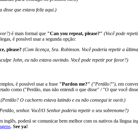
 disse que estava feliz aqui.)
avor?)
é mais formal que
"Can you repeat, please?"
(Você pode repeti
egas, é possível usar a segunda opção:
ce, please?
(Com licença, Sra. Robinson. Você poderia repetir a última
culpe John, eu não estava ouvindo. Você pode repetir por favor?)
mplos, é possível usar a frase
"Pardon me?"
("Perdão?")
, em conver
retado como ("Perdão, mas não entendi o que disse" / "O que você disse
(Perdão? O cachorro estava latindo e eu não consegui te ouvir.)
Perdão, senhor. Você/O Senhor poderia repetir o seu sobrenome?)
 inglês, poderá se comunicar bem melhor com os nativos da língua ing
agens
.
See ya!