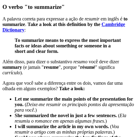
O verbo "to summarize"
A palavra correta para expressar a ação de
resumir
em inglês é
to
summarize
.
Take a look at this definition by the
Cambridge
Dictionary
:
To summarize means to express the most important
facts or ideas about something or someone in a
short and clear form.
Além disso, para dizer o substantivo
resumo
você deve dizer
summary
(e jamais "
resume
", porque "
résumé
" significa
currículo
).
Agora que você sabe a diferença entre os dois, vamos dar uma
olhada em alguns exemplos?
Take a look:
Let me summarize the main points of the presentation for
you.
(
Deixe-me resumir os principais pontos da apresentação
para você.
)
She summarized the novel in just a few sentences.
(
Ela
resumiu o romance em apenas algumas frases.
)
I will summarize the article in my own words.
(
Vou
resumir o artigo com as minhas próprias palavras.
)