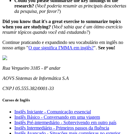
Could you please summarize the key findings of the
research?
(
Você poderia resumir as principais descobertas
da pesquisa, por favor?
)
Did you know that it's a great exercise to summarize topics
when you are studying?
(
Você sabia que é um ótimo exercício
resumir tópicos quando você está estudando?
)
Continue praticando e expandindo seu vocabulário em inglês no
nosso artigo "
O que significa I'MMA em inglês?
".
See you!
Rua Vergueiro 3185 - 8º andar
AOVS Sistemas de Informática S.A
CNPJ 05.555.382/0001-33
Cursos de Inglês
Inglês Iniciante - Comunicação essencial
Inglês Básico - Conversando em uma viagem
Inglês Pré-intermediário - Sobrevivendo em outro país
Inglês Intermediário - Primeiros passos da fluência
Inglês Avançado - Situações mais complexas no exterior