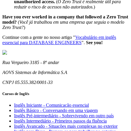
unauthorized access.
(
O Zero Trust é realmente útil para
reduzir o risco de acessos não autorizados.
)
Have you ever worked in a company that followed a Zero Trust
model?
(
Você já trabalhou em uma empresa que seguia o modelo
Zero Trust?
)
Continue com a gente no nosso artigo "
Vocabulário em inglês
essencial para DATABASE ENGINEERS
".
See you!
Rua Vergueiro 3185 - 8º andar
AOVS Sistemas de Informática S.A
CNPJ 05.555.382/0001-33
Cursos de Inglês
Inglês Iniciante - Comunicação essencial
Inglês Básico - Conversando em uma viagem
Inglês Pré-intermediário - Sobrevivendo em outro país
Inglês Intermediário - Primeiros passos da fluência
Inglês Avançado - Situações mais complexas no exterior