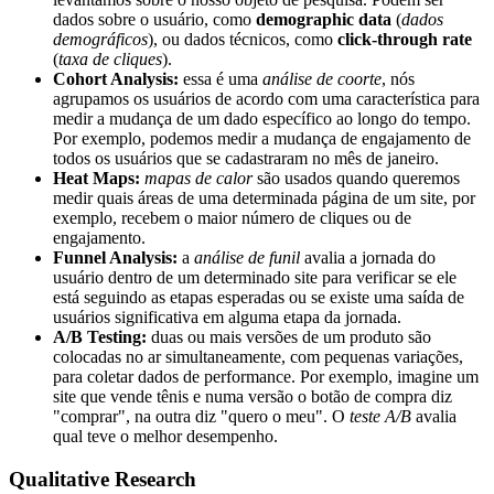
dados sobre o usuário, como
demographic data
(
dados
demográficos
), ou dados técnicos, como
click-through rate
(
taxa de cliques
).
Cohort Analysis:
essa é uma
análise de coorte
, nós
agrupamos os usuários de acordo com uma característica para
medir a mudança de um dado específico ao longo do tempo.
Por exemplo, podemos medir a mudança de engajamento de
todos os usuários que se cadastraram no mês de janeiro.
Heat Maps:
mapas de calor
são usados quando queremos
medir quais áreas de uma determinada página de um site, por
exemplo, recebem o maior número de cliques ou de
engajamento.
Funnel Analysis:
a
análise de funil
avalia a jornada do
usuário dentro de um determinado site para verificar se ele
está seguindo as etapas esperadas ou se existe uma saída de
usuários significativa em alguma etapa da jornada.
A/B Testing:
duas ou mais versões de um produto são
colocadas no ar simultaneamente, com pequenas variações,
para coletar dados de performance. Por exemplo, imagine um
site que vende tênis e numa versão o botão de compra diz
"comprar", na outra diz "quero o meu". O
teste A/B
avalia
qual teve o melhor desempenho.
Qualitative Research