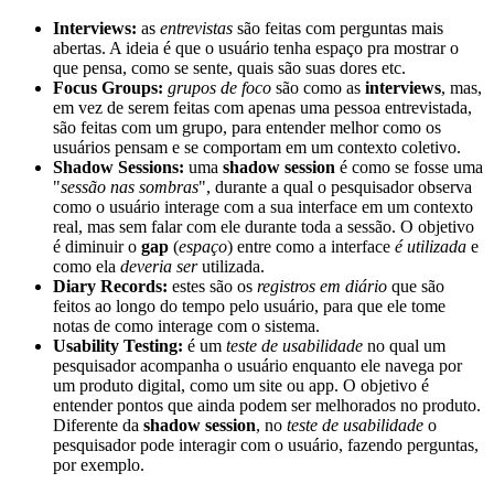
Interviews:
as
entrevistas
são feitas com perguntas mais
abertas. A ideia é que o usuário tenha espaço pra mostrar o
que pensa, como se sente, quais são suas dores etc.
Focus Groups:
grupos de foco
são como as
interviews
, mas,
em vez de serem feitas com apenas uma pessoa entrevistada,
são feitas com um grupo, para entender melhor como os
usuários pensam e se comportam em um contexto coletivo.
Shadow Sessions:
uma
shadow session
é como se fosse uma
"
sessão nas sombras
", durante a qual o pesquisador observa
como o usuário interage com a sua interface em um contexto
real, mas sem falar com ele durante toda a sessão. O objetivo
é diminuir o
gap
(
espaço
) entre como a interface
é utilizada
e
como ela
deveria ser
utilizada.
Diary Records:
estes são os
registros em diário
que são
feitos ao longo do tempo pelo usuário, para que ele tome
notas de como interage com o sistema.
Usability Testing:
é um
teste de usabilidade
no qual um
pesquisador acompanha o usuário enquanto ele navega por
um produto digital, como um site ou app. O objetivo é
entender pontos que ainda podem ser melhorados no produto.
Diferente da
shadow session
, no
teste de usabilidade
o
pesquisador pode interagir com o usuário, fazendo perguntas,
por exemplo.