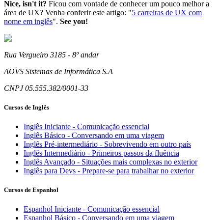
Nice, isn't it?
Ficou com vontade de conhecer um pouco melhor a
área de UX? Venha conferir este artigo: "
5 carreiras de UX com
nome em inglês
".
See you!
Rua Vergueiro 3185 - 8º andar
AOVS Sistemas de Informática S.A
CNPJ 05.555.382/0001-33
Cursos de Inglês
Inglês Iniciante - Comunicação essencial
Inglês Básico - Conversando em uma viagem
Inglês Pré-intermediário - Sobrevivendo em outro país
Inglês Intermediário - Primeiros passos da fluência
Inglês Avançado - Situações mais complexas no exterior
Inglês para Devs - Prepare-se para trabalhar no exterior
Cursos de Espanhol
Espanhol Iniciante - Comunicação essencial
Espanhol Básico - Conversando em uma viagem