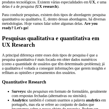
produtos tecnológicos. Existem várias especialidades em
UX
, e uma
delas é a de
pesquisa
(
UX research
).
Para conduzir pesquisas, existem dois tipos de abordagem: pesquisa
quantitativa ou qualitativa. E, dentro dessas abordagens, há diversas
metodologias. Hoje vamos falar sobre algumas delas.
Are you
ready? Let's go!
Pesquisas qualitativa e quantitativa em
UX Research
A principal diferença entre esses dois tipos de pesquisa é que a
pesquisa quantitativa é mais focada em obter dados numéricos
(como a quantidade de usuários que têm determinado problema); já
a qualitativa é voltada a conseguir informações que gerem insights e
reflitam as opiniões e pensamentos dos usuários.
Quantitative Research
Surveys:
são
pesquisas
em formato de formulário, geralmente
com respostas fechadas (alternativas ou sim/não).
Analytics:
também é comum usarmos a palavra
analytics
em
português, mas ela se refere ao conjunto de dados que
levantamos sobre o nosso objeto de pesquisa. Podem ser