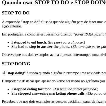
Quando usar STOP TO DO e STOP DOI
STOP TO DO
A expressão "
stop to do
" é usada quando alguém para de fazer uma c
ação anterior.
Em português, é como se estivéssemos dizendo "
parar PARA fazer alg
I stopped to eat lunch.
(
Eu parei para almoçar.
)
She had to stop to answer the phone.
(
Ela teve que parar par
Observe que nos dois exemplos acima a pessoa interrompeu uma ativida
STOP DOING
Já "
stop doing
" é usada quando alguém interrompe uma atividade por
É importante destacar que apesar do verbo ser usado no gerúndio (ou
I stopped eating fast food.
(
Eu parei de comer fast food.
)
She stopped answering marketing phone calls.
(
Ela parou d
Percebeu que nos dois exemplos as pessoas decidiram parar de fazer