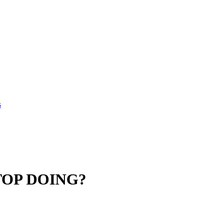
s
STOP DOING?