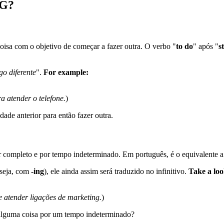
NG?
oisa com o objetivo de começar a fazer outra. O verbo "
to do
" após "
s
o diferente
".
For example:
a atender o telefone.
)
de anterior para então fazer outra.
 completo e por tempo indeterminado. Em português, é o equivalente a
 seja, com
-ing
), ele ainda assim será traduzido no infinitivo.
Take a loo
e atender ligações de marketing.
)
 alguma coisa por um tempo indeterminado?