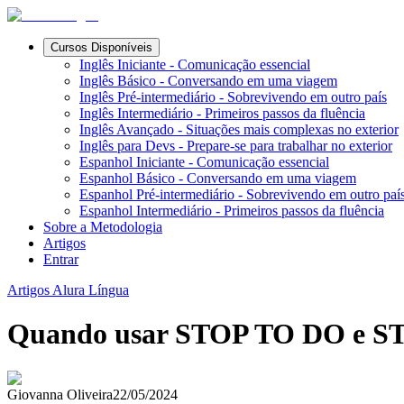
Cursos Disponíveis
Inglês Iniciante - Comunicação essencial
Inglês Básico - Conversando em uma viagem
Inglês Pré-intermediário - Sobrevivendo em outro país
Inglês Intermediário - Primeiros passos da fluência
Inglês Avançado - Situações mais complexas no exterior
Inglês para Devs - Prepare-se para trabalhar no exterior
Espanhol Iniciante - Comunicação essencial
Espanhol Básico - Conversando em uma viagem
Espanhol Pré-intermediário - Sobrevivendo em outro paí
Espanhol Intermediário - Primeiros passos da fluência
Sobre a Metodologia
Artigos
Entrar
Artigos Alura Língua
Quando usar STOP TO DO e 
Giovanna Oliveira
22/05/2024