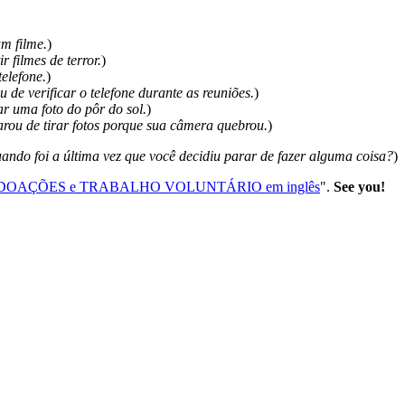
m filme.
)
r filmes de terror.
)
telefone.
)
u de verificar o telefone durante as reuniões.
)
ar uma foto do pôr do sol.
)
arou de tirar fotos porque sua câmera quebrou.
)
ando foi a última vez que você decidiu parar de fazer alguma coisa?
)
bre DOAÇÕES e TRABALHO VOLUNTÁRIO em inglês
".
See you!