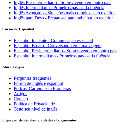
Inglês Pré-intermediário - Sobrevivendo em outro país
Inglês Intermediário - Primeiros passos da fluência
Inglês Avançado - Situações mais complexas no exterior
Inglês para Devs - Prepare-se para trabalhar no exterior
Cursos de Espanhol
Espanhol Iniciante - Comunicação essencial
Espanhol Básico - Conversando em uma viagem
Espanhol Pré-intermediário - Sobrevivendo em outro país
Espanhol Intermediário - Primeiros passos da fluência
Alura Língua
Perguntas frequentes
Fórum de inglês e espanhol
Podcast Carreira sem Fronteiras
Artigos
Contato
Política de Privacidade
Teste seu nível de inglês
Fique por dentro das novidades e lançamentos