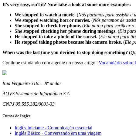
It's very easy, isn't it? Now take a look at some more examples:
We stopped to watch a movie.
(
Nós paramos para assistir a u
We stopped watching horror movies.
(
Nós paramos de assisti
She stopped to check her phone.
(
Ela parou para verificar o 
She stopped checking her phone during meetings.
(
Ela paro
He stopped to take a photo of the sunset.
(
Ele parou para tir
He stopped taking photos because his camera broke.
(
Ele p
When was the last time you decided to stop doing something?
(
Qu
Continue estudando com a gente no nosso artigo "
Vocabulário so
Rua Vergueiro 3185 - 8º andar
AOVS Sistemas de Informática S.A
CNPJ 05.555.382/0001-33
Cursos de Inglês
Inglês Iniciante - Comunicação essencial
Inglês Básico - Conversando em uma viagem