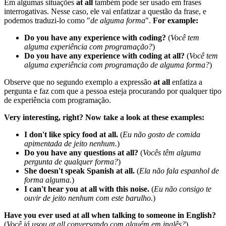
Em algumas situações
at all
também pode ser usado em frases
interrogativas. Nesse caso, ele vai enfatizar a questão da frase, e
podemos traduzi-lo como "
de alguma forma
".
For example:
Do you have any experience with coding?
(
Você tem
alguma experiência com programação?
)
Do you have any experience with coding at all?
(
Você tem
alguma experiência com programação de alguma forma?
)
Observe que no segundo exemplo a expressão
at all
enfatiza a
pergunta e faz com que a pessoa esteja procurando por qualquer tipo
de experiência com programação.
Very interesting, right? Now take a look at these examples:
I don't like spicy food at all.
(
Eu não gosto de comida
apimentada de jeito nenhum.
)
Do you have any questions at all?
(
Vocês têm alguma
pergunta de qualquer forma?
)
She doesn't speak Spanish at all.
(
Ela não fala espanhol de
forma alguma.
)
I can't hear you at all with this noise.
(
Eu não consigo te
ouvir de jeito nenhum com este barulho.
)
Have you ever used at all when talking to someone in English?
(
Você já usou at all conversando com alguém em inglês?
)