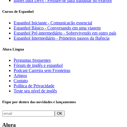
Inglês para Devs - Prepare-se para trabalhar no exterior
Cursos de Espanhol
Espanhol Iniciante - Comunicação essencial
Espanhol Básico - Conversando em uma viagem
Espanhol Pré-intermediário - Sobrevivendo em outro país
Espanhol Intermediário - Primeiros passos da fluência
Alura Língua
Perguntas frequentes
Fórum de inglês e espanhol
Podcast Carreira sem Fronteiras
Artigos
Contato
Política de Privacidade
Teste seu nível de inglês
Fique por dentro das novidades e lançamentos
OK
Alura