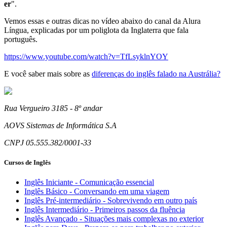
er
".
Vemos essas e outras dicas no vídeo abaixo do canal da Alura
Língua, explicadas por um poliglota da Inglaterra que fala
português.
https://www.youtube.com/watch?v=TfLsyklnYOY
E você saber mais sobre as
diferenças do inglês falado na Austrália?
Rua Vergueiro 3185 - 8º andar
AOVS Sistemas de Informática S.A
CNPJ 05.555.382/0001-33
Cursos de Inglês
Inglês Iniciante - Comunicação essencial
Inglês Básico - Conversando em uma viagem
Inglês Pré-intermediário - Sobrevivendo em outro país
Inglês Intermediário - Primeiros passos da fluência
Inglês Avançado - Situações mais complexas no exterior