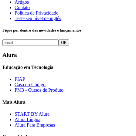
Artigos
Contato
Política de Privacidade
Teste seu nível de inglês
Fique por dentro das novidades e lançamentos
OK
Alura
Educação em Tecnologia
FIAP
Casa do Código
PM3 - Cursos de Produto
Mais Alura
START BY Alura
Alura Língua
Alura Para Empresas