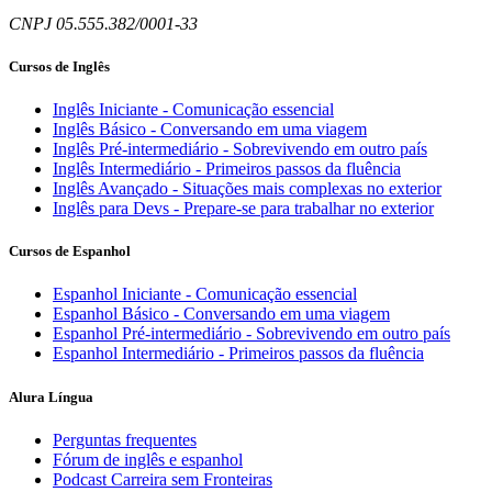
CNPJ 05.555.382/0001-33
Cursos de Inglês
Inglês Iniciante - Comunicação essencial
Inglês Básico - Conversando em uma viagem
Inglês Pré-intermediário - Sobrevivendo em outro país
Inglês Intermediário - Primeiros passos da fluência
Inglês Avançado - Situações mais complexas no exterior
Inglês para Devs - Prepare-se para trabalhar no exterior
Cursos de Espanhol
Espanhol Iniciante - Comunicação essencial
Espanhol Básico - Conversando em uma viagem
Espanhol Pré-intermediário - Sobrevivendo em outro país
Espanhol Intermediário - Primeiros passos da fluência
Alura Língua
Perguntas frequentes
Fórum de inglês e espanhol
Podcast Carreira sem Fronteiras