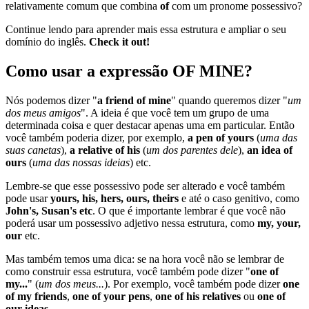
relativamente comum que combina
of
com um pronome possessivo?
Continue lendo para aprender mais essa estrutura e ampliar o seu
domínio do inglês.
Check it out!
Como usar a expressão OF MINE?
Nós podemos dizer "
a friend of mine
" quando queremos dizer "
um
dos meus amigos
". A ideia é que você tem um grupo de uma
determinada coisa e quer destacar apenas uma em particular. Então
você também poderia dizer, por exemplo,
a pen of yours
(
uma das
suas canetas
),
a relative of his
(
um dos parentes dele
),
an idea of
ours
(
uma das nossas ideias
) etc.
Lembre-se que esse possessivo pode ser alterado e você também
pode usar
yours, his, hers, ours, theirs
e até o caso genitivo, como
John's, Susan's etc
. O que é importante lembrar é que você não
poderá usar um possessivo adjetivo nessa estrutura, como
my, your,
our
etc.
Mas também temos uma dica: se na hora você não se lembrar de
como construir essa estrutura, você também pode dizer "
one of
my...
" (
um dos meus...
). Por exemplo, você também pode dizer
one
of my friends
,
one of your pens
,
one of his relatives
ou
one of
our ideas
.