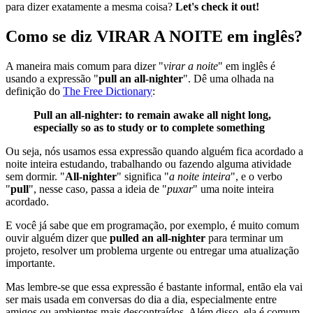
para dizer exatamente a mesma coisa?
Let's check it out!
Como se diz VIRAR A NOITE em inglês?
A maneira mais comum para dizer "
virar a noite
" em inglês é
usando a expressão "
pull an all-nighter
". Dê uma olhada na
definição do
The Free Dictionary
:
Pull an all-nighter: to remain awake all night long,
especially so as to study or to complete something
Ou seja, nós usamos essa expressão quando alguém fica acordado a
noite inteira estudando, trabalhando ou fazendo alguma atividade
sem dormir. "
All-nighter
" significa "
a noite inteira
", e o verbo
"
pull
", nesse caso, passa a ideia de "
puxar
" uma noite inteira
acordado.
E você já sabe que em programação, por exemplo, é muito comum
ouvir alguém dizer que
pulled an all-nighter
para terminar um
projeto, resolver um problema urgente ou entregar uma atualização
importante.
Mas lembre-se que essa expressão é bastante informal, então ela vai
ser mais usada em conversas do dia a dia, especialmente entre
amigos ou ambientes mais descontraídos. Além disso, ela é comum