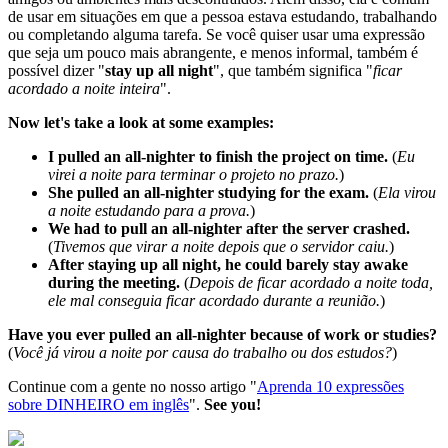
de usar em situações em que a pessoa estava estudando, trabalhando
ou completando alguma tarefa. Se você quiser usar uma expressão
que seja um pouco mais abrangente, e menos informal, também é
possível dizer "
stay up all night
", que também significa "
ficar
acordado a noite inteira
".
Now let's take a look at some examples:
I pulled an all-nighter to finish the project on time.
(
Eu
virei a noite para terminar o projeto no prazo.
)
She pulled an all-nighter studying for the exam.
(
Ela virou
a noite estudando para a prova.
)
We had to pull an all-nighter after the server crashed.
(
Tivemos que virar a noite depois que o servidor caiu.
)
After staying up all night, he could barely stay awake
during the meeting.
(
Depois de ficar acordado a noite toda,
ele mal conseguia ficar acordado durante a reunião.
)
Have you ever pulled an all-nighter because of work or studies?
(
Você já virou a noite por causa do trabalho ou dos estudos?
)
Continue com a gente no nosso artigo "
Aprenda 10 expressões
sobre DINHEIRO em inglês
".
See you!