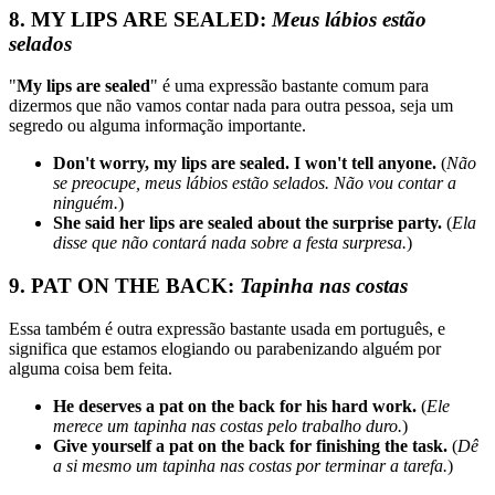
8. MY LIPS ARE SEALED:
Meus lábios estão
selados
"
My lips are sealed
" é uma expressão bastante comum para
dizermos que não vamos contar nada para outra pessoa, seja um
segredo ou alguma informação importante.
Don't worry, my lips are sealed. I won't tell anyone.
(
Não
se preocupe, meus lábios estão selados. Não vou contar a
ninguém.
)
She said her lips are sealed about the surprise party.
(
Ela
disse que não contará nada sobre a festa surpresa.
)
9. PAT ON THE BACK:
Tapinha nas costas
Essa também é outra expressão bastante usada em português, e
significa que estamos elogiando ou parabenizando alguém por
alguma coisa bem feita.
He deserves a pat on the back for his hard work.
(
Ele
merece um tapinha nas costas pelo trabalho duro.
)
Give yourself a pat on the back for finishing the task.
(
Dê
a si mesmo um tapinha nas costas por terminar a tarefa.
)