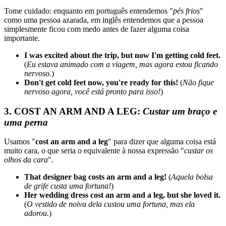
Tome cuidado: enquanto em português entendemos "
pés frios
"
como uma pessoa azarada, em inglês entendemos que a pessoa
simplesmente ficou com medo antes de fazer alguma coisa
importante.
I was excited about the trip, but now I'm getting cold feet.
(
Eu estava animado com a viagem, mas agora estou ficando
nervoso.
)
Don't get cold feet now, you're ready for this!
(
Não fique
nervoso agora, você está pronto para isso!
)
3. COST AN ARM AND A LEG:
Custar um braço e
uma perna
Usamos "
cost an arm and a leg
" para dizer que alguma coisa está
muito cara, o que seria o equivalente à nossa expressão "
custar os
olhos da cara
".
That designer bag costs an arm and a leg!
(
Aquela bolsa
de grife custa uma fortuna!
)
Her wedding dress cost an arm and a leg, but she loved it.
(
O vestido de noiva dela custou uma fortuna, mas ela
adorou.
)