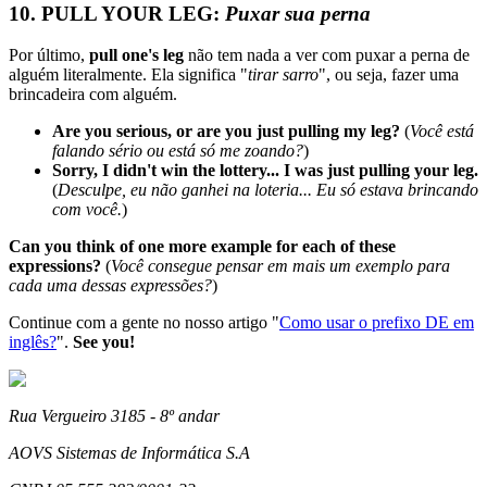
10. PULL YOUR LEG:
Puxar sua perna
Por último,
pull one's leg
não tem nada a ver com puxar a perna de
alguém literalmente. Ela significa "
tirar sarro
", ou seja, fazer uma
brincadeira com alguém.
Are you serious, or are you just pulling my leg?
(
Você está
falando sério ou está só me zoando?
)
Sorry, I didn't win the lottery... I was just pulling your leg.
(
Desculpe, eu não ganhei na loteria... Eu só estava brincando
com você.
)
Can you think of one more example for each of these
expressions?
(
Você consegue pensar em mais um exemplo para
cada uma dessas expressões?
)
Continue com a gente no nosso artigo "
Como usar o prefixo DE em
inglês?
".
See you!
Rua Vergueiro 3185 - 8º andar
AOVS Sistemas de Informática S.A