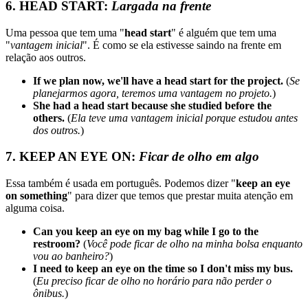
6. HEAD START:
Largada na frente
Uma pessoa que tem uma "
head start
" é alguém que tem uma
"
vantagem inicial
". É como se ela estivesse saindo na frente em
relação aos outros.
If we plan now, we'll have a head start for the project.
(
Se
planejarmos agora, teremos uma vantagem no projeto.
)
She had a head start because she studied before the
others.
(
Ela teve uma vantagem inicial porque estudou antes
dos outros.
)
7. KEEP AN EYE ON:
Ficar de olho em algo
Essa também é usada em português. Podemos dizer "
keep an eye
on something
" para dizer que temos que prestar muita atenção em
alguma coisa.
Can you keep an eye on my bag while I go to the
restroom?
(
Você pode ficar de olho na minha bolsa enquanto
vou ao banheiro?
)
I need to keep an eye on the time so I don't miss my bus.
(
Eu preciso ficar de olho no horário para não perder o
ônibus.
)