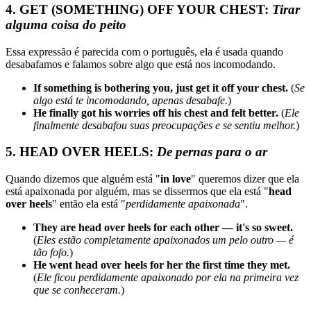
4. GET (SOMETHING) OFF YOUR CHEST:
Tirar
alguma coisa do peito
Essa expressão é parecida com o português, ela é usada quando
desabafamos e falamos sobre algo que está nos incomodando.
If something is bothering you, just get it off your chest.
(
Se
algo está te incomodando, apenas desabafe.
)
He finally got his worries off his chest and felt better.
(
Ele
finalmente desabafou suas preocupações e se sentiu melhor.
)
5. HEAD OVER HEELS:
De pernas para o ar
Quando dizemos que alguém está "
in love
" queremos dizer que ela
está apaixonada por alguém, mas se dissermos que ela está "
head
over heels
" então ela está "
perdidamente apaixonada
".
They are head over heels for each other — it's so sweet.
(
Eles estão completamente apaixonados um pelo outro — é
tão fofo.
)
He went head over heels for her the first time they met.
(
Ele ficou perdidamente apaixonado por ela na primeira vez
que se conheceram.
)